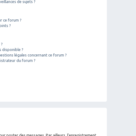
illances de sujets ?
ur ce forum ?
oints ?
 ?
s disponible ?
uestions légales concernant ce forum ?
istrateur du forum ?
pour poster des messages. Par ailleurs, l’enregistrement