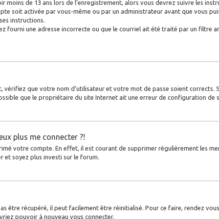
ir moins de 13 ans lors de l’enregistrement, alors vous devrez suivre les inst
pte soit activée par vous-même ou par un administrateur avant que vous puiss
ses instructions.
z fourni une adresse incorrecte ou que le courriel ait été traité par un filtre a
, vérifiez que votre nom d’utilisateur et votre mot de passe soient corrects. 
ssible que le propriétaire du site Internet ait une erreur de configuration de so
peux plus me connecter ?!
primé votre compte. En effet, il est courant de supprimer régulièrement les me
r et soyez plus investi sur le forum.
 être récupéré, il peut facilement être réinitialisé. Pour ce faire, rendez vou
evriez pouvoir à nouveau vous connecter.