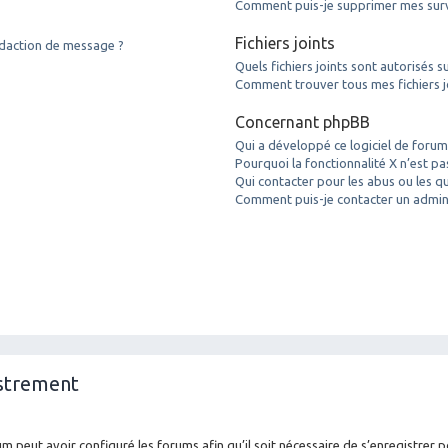
Comment puis-je supprimer mes surve
Fichiers joints
édaction de message ?
Quels fichiers joints sont autorisés s
Comment trouver tous mes fichiers j
Concernant phpBB
Qui a développé ce logiciel de forum
Pourquoi la fonctionnalité X n’est pa
Qui contacter pour les abus ou les q
Comment puis-je contacter un admin
istrement
m peut avoir configuré les forums afin qu’il soit nécessaire de s’enregistrer 