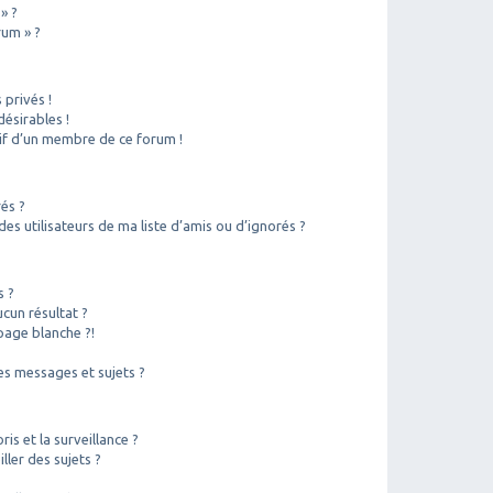
» ?
rum » ?
privés !
ésirables !
sif d’un membre de ce forum !
rés ?
s utilisateurs de ma liste d’amis ou d’ignorés ?
s ?
cun résultat ?
page blanche ?!
?
s messages et sujets ?
ris et la surveillance ?
ler des sujets ?