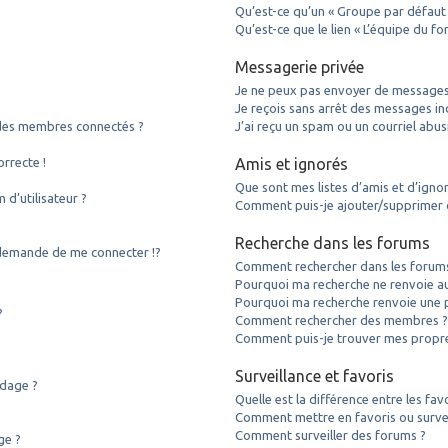
Qu’est-ce qu’un « Groupe par défaut 
Qu’est-ce que le lien « L’équipe du fo
Messagerie privée
Je ne peux pas envoyer de messages 
Je reçois sans arrêt des messages ind
des membres connectés ?
J’ai reçu un spam ou un courriel abu
orrecte !
Amis et ignorés
Que sont mes listes d’amis et d’igno
d’utilisateur ?
Comment puis-je ajouter/supprimer de
Recherche dans les forums
emande de me connecter !?
Comment rechercher dans les forum
Pourquoi ma recherche ne renvoie au
Pourquoi ma recherche renvoie une 
?
Comment rechercher des membres 
Comment puis-je trouver mes propre
Surveillance et favoris
ndage ?
Quelle est la différence entre les favo
Comment mettre en favoris ou surveil
Comment surveiller des forums ?
ge ?