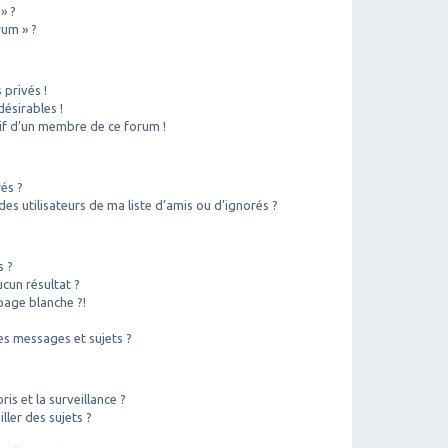
» ?
rum » ?
privés !
ésirables !
sif d’un membre de ce forum !
rés ?
s utilisateurs de ma liste d’amis ou d’ignorés ?
s ?
cun résultat ?
page blanche ?!
?
s messages et sujets ?
ris et la surveillance ?
ler des sujets ?