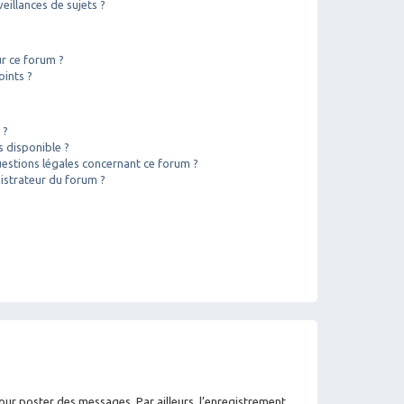
illances de sujets ?
ur ce forum ?
oints ?
 ?
s disponible ?
uestions légales concernant ce forum ?
istrateur du forum ?
pour poster des messages. Par ailleurs, l’enregistrement