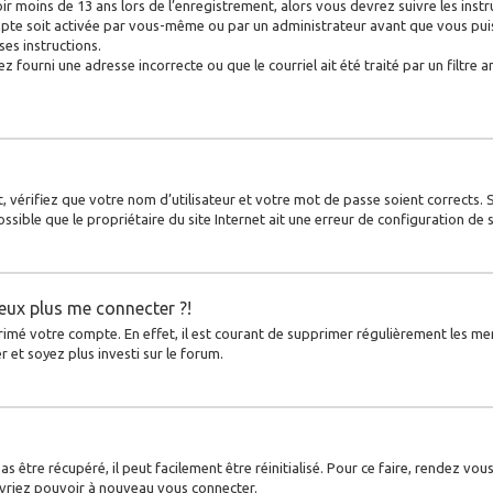
ir moins de 13 ans lors de l’enregistrement, alors vous devrez suivre les inst
pte soit activée par vous-même ou par un administrateur avant que vous puiss
ses instructions.
z fourni une adresse incorrecte ou que le courriel ait été traité par un filtre a
, vérifiez que votre nom d’utilisateur et votre mot de passe soient corrects. 
ssible que le propriétaire du site Internet ait une erreur de configuration de so
peux plus me connecter ?!
primé votre compte. En effet, il est courant de supprimer régulièrement les me
r et soyez plus investi sur le forum.
 être récupéré, il peut facilement être réinitialisé. Pour ce faire, rendez vou
evriez pouvoir à nouveau vous connecter.