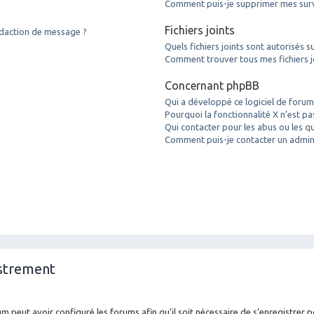
Comment puis-je supprimer mes surve
Fichiers joints
édaction de message ?
Quels fichiers joints sont autorisés s
Comment trouver tous mes fichiers j
Concernant phpBB
Qui a développé ce logiciel de forum
Pourquoi la fonctionnalité X n’est pa
Qui contacter pour les abus ou les q
Comment puis-je contacter un admin
istrement
m peut avoir configuré les forums afin qu’il soit nécessaire de s’enregistrer 