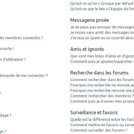
Qu’est-ce qu’un « Groupe par défaut 
Qu’est-ce que le lien « L’équipe du fo
Messagerie privée
Je ne peux pas envoyer de messages 
Je reçois sans arrêt des messages ind
des membres connectés ?
J’ai reçu un spam ou un courriel abu
orrecte !
Amis et ignorés
Que sont mes listes d’amis et d’igno
d’utilisateur ?
Comment puis-je ajouter/supprimer de
Recherche dans les forums
emande de me connecter !?
Comment rechercher dans les forum
Pourquoi ma recherche ne renvoie au
Pourquoi ma recherche renvoie une 
?
Comment rechercher des membres 
Comment puis-je trouver mes propre
Surveillance et favoris
ndage ?
Quelle est la différence entre les favo
Comment mettre en favoris ou surveil
Comment surveiller des forums ?
ge ?