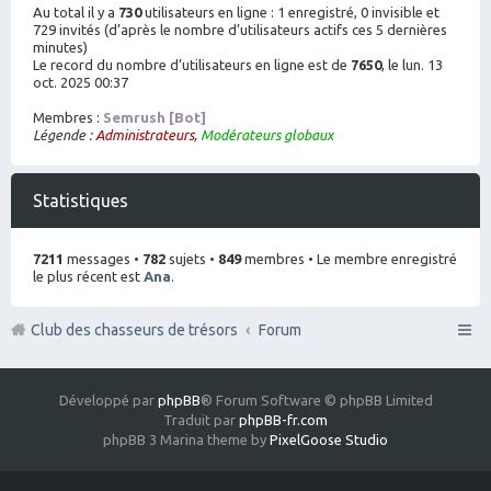
Au total il y a
730
utilisateurs en ligne : 1 enregistré, 0 invisible et
729 invités (d’après le nombre d’utilisateurs actifs ces 5 dernières
minutes)
Le record du nombre d’utilisateurs en ligne est de
7650
, le lun. 13
oct. 2025 00:37
Membres :
Semrush [Bot]
Légende :
Administrateurs
,
Modérateurs globaux
Statistiques
7211
messages •
782
sujets •
849
membres • Le membre enregistré
le plus récent est
Ana
.
Club des chasseurs de trésors
Forum
Développé par
phpBB
® Forum Software © phpBB Limited
Traduit par
phpBB-fr.com
phpBB 3 Marina theme by
PixelGoose Studio