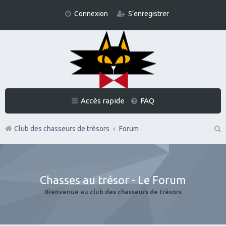
Connexion
S’enregistrer
Accès rapide
FAQ
Club des chasseurs de trésors
Forum
Re
ch
er
Chasses au trésor - Le Forum
ch
Bienvenue au club des chasseurs de trésors
er