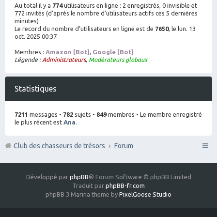
Au total il y a
774
utilisateurs en ligne : 2 enregistrés, 0 invisible et
772 invités (d’après le nombre d’utilisateurs actifs ces 5 dernières
minutes)
Le record du nombre d’utilisateurs en ligne est de
7650
, le lun. 13
oct. 2025 00:37
Membres :
Amazon [Bot]
,
Google [Bot]
Légende :
Administrateurs
,
Modérateurs globaux
Statistiques
7211
messages •
782
sujets •
849
membres • Le membre enregistré
le plus récent est
Ana
.
Club des chasseurs de trésors
Forum
Développé par
phpBB
® Forum Software © phpBB Limited
Traduit par
phpBB-fr.com
phpBB 3 Marina theme by
PixelGoose Studio