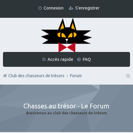
Connexion
S’enregistrer
Accès rapide
FAQ
Club des chasseurs de trésors
Forum
Re
ch
er
Chasses au trésor - Le Forum
ch
Bienvenue au club des chasseurs de trésors
er