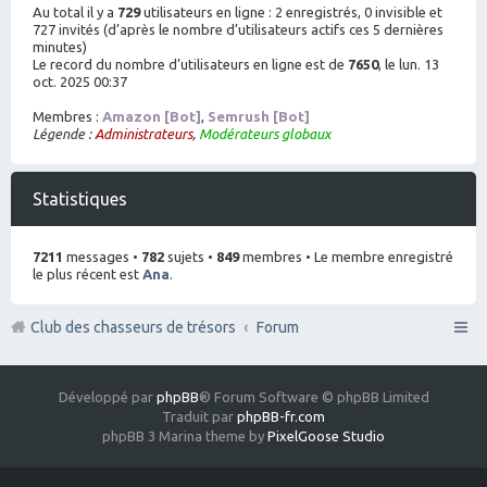
Au total il y a
729
utilisateurs en ligne : 2 enregistrés, 0 invisible et
727 invités (d’après le nombre d’utilisateurs actifs ces 5 dernières
minutes)
Le record du nombre d’utilisateurs en ligne est de
7650
, le lun. 13
oct. 2025 00:37
Membres :
Amazon [Bot]
,
Semrush [Bot]
Légende :
Administrateurs
,
Modérateurs globaux
Statistiques
7211
messages •
782
sujets •
849
membres • Le membre enregistré
le plus récent est
Ana
.
Club des chasseurs de trésors
Forum
Développé par
phpBB
® Forum Software © phpBB Limited
Traduit par
phpBB-fr.com
phpBB 3 Marina theme by
PixelGoose Studio