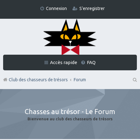
Connexion
S’enregistrer
Accès rapide
FAQ
Club des chasseurs de trésors
Forum
Re
ch
er
Chasses au trésor - Le Forum
ch
Bienvenue au club des chasseurs de trésors
er