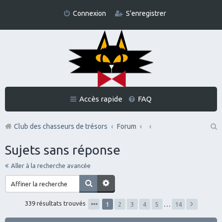
Connexion
S’enregistrer
Accès rapide
FAQ
Club des chasseurs de trésors
Forum
Re
Sujets sans réponse
ch
Aller à la recherche avancée
er
ch
er
339 résultats trouvés
1
2
3
4
5
…
14