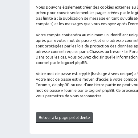
Nous pouvons également créer des cookies externes au log
prévu pour couvrir seulement les pages créées par le logi
pas limité à : la publication de message en tant qu’utilisa
compte ») et les messages que vous envoyez après l’enreg
Votre compte contiendra au minimum un identifiant unique
après par « votre mot de passe »), et une adresse courrie
sont protégées par les lois de protection des données ap
adresse courriel requise par « Chasses au trésor - Le Foru
Dans tous les cas, vous pouvez choisir quelle informatio
courriel par le logiciel phpBB.
Votre mot de passe est crypté (hashage à sens unique) afin
Votre mot de passe est le moyen d’accès à votre compte s
Forum », de phpBB ou une d’une tierce partie ne peut vou
mot de passe » fournie par le logiciel phpBB. Ce process
vous permettra de vous reconnecter.
Retour à la page précédente