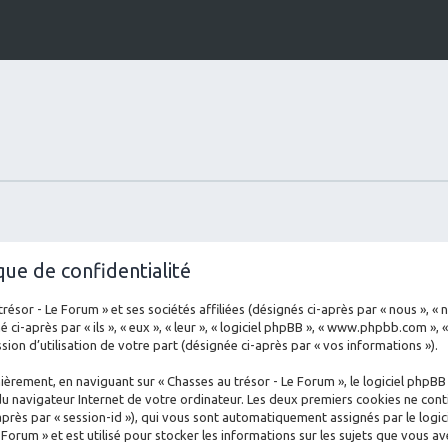
que de confidentialité
sor - Le Forum » et ses sociétés affiliées (désignés ci-après par « nous », « no
ci-après par « ils », « eux », « leur », « logiciel phpBB », « www.phpbb.com », 
ion d’utilisation de votre part (désignée ci-après par « vos informations »).
èrement, en naviguant sur « Chasses au trésor - Le Forum », le logiciel phpBB
du navigateur Internet de votre ordinateur. Les deux premiers cookies ne conti
ci-après par « session-id »), qui vous sont automatiquement assignés par le log
 Forum » et est utilisé pour stocker les informations sur les sujets que vous av