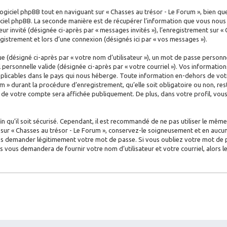
iciel phpBB tout en naviguant sur « Chasses au trésor - Le Forum », bien qu
ciel phpBB. La seconde manière est de récupérer l’information que vous nous e
teur invité (désignée ci-après par « messages invités »), l’enregistrement sur «
istrement et lors d’une connexion (désignés ici par « vos messages »).
 (désigné ci-après par « votre nom d’utilisateur »), un mot de passe personne
l personnelle valide (désignée ci-après par « votre courriel »). Vos informati
plicables dans le pays qui nous héberge. Toute information en-dehors de votr
m » durant la procédure d’enregistrement, qu’elle soit obligatoire ou non, rest
n de votre compte sera affichée publiquement. De plus, dans votre profil, vo
 qu’il soit sécurisé. Cependant, il est recommandé de ne pas utiliser le même 
ur « Chasses au trésor - Le Forum », conservez-le soigneusement et en aucun 
s demander légitimement votre mot de passe. Si vous oubliez votre mot de pas
us vous demandera de fournir votre nom d’utilisateur et votre courriel, alors