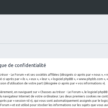
que de confidentialité
sor - Le Forum » et ses sociétés affiliées (désignés ci-après par « nous », « no
ci-après par « ils », « eux », « leur », « logiciel phpBB », « www.phpbb.com », 
ion d’utilisation de votre part (désignée ci-après par « vos informations »).
èrement, en naviguant sur « Chasses au trésor - Le Forum », le logiciel phpBB
du navigateur Internet de votre ordinateur. Les deux premiers cookies ne conti
ci-après par « session-id »), qui vous sont automatiquement assignés par le log
 Forum » et est utilisé pour stocker les informations sur les sujets que vous av