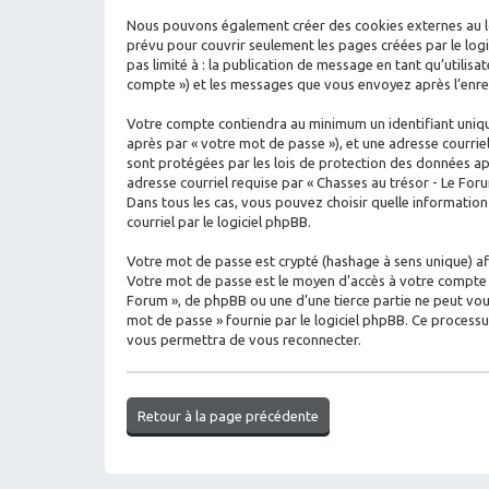
Nous pouvons également créer des cookies externes au log
prévu pour couvrir seulement les pages créées par le logi
pas limité à : la publication de message en tant qu’utilisa
compte ») et les messages que vous envoyez après l’enreg
Votre compte contiendra au minimum un identifiant unique
après par « votre mot de passe »), et une adresse courrie
sont protégées par les lois de protection des données ap
adresse courriel requise par « Chasses au trésor - Le Foru
Dans tous les cas, vous pouvez choisir quelle informatio
courriel par le logiciel phpBB.
Votre mot de passe est crypté (hashage à sens unique) afin
Votre mot de passe est le moyen d’accès à votre compte s
Forum », de phpBB ou une d’une tierce partie ne peut vou
mot de passe » fournie par le logiciel phpBB. Ce process
vous permettra de vous reconnecter.
Retour à la page précédente