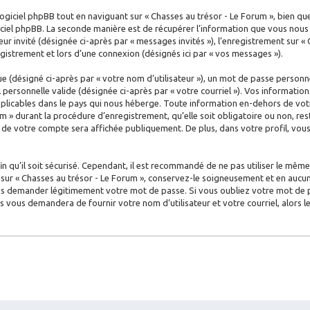
iciel phpBB tout en naviguant sur « Chasses au trésor - Le Forum », bien qu
ciel phpBB. La seconde manière est de récupérer l’information que vous nous e
teur invité (désignée ci-après par « messages invités »), l’enregistrement sur «
istrement et lors d’une connexion (désignés ici par « vos messages »).
 (désigné ci-après par « votre nom d’utilisateur »), un mot de passe personne
l personnelle valide (désignée ci-après par « votre courriel »). Vos informati
plicables dans le pays qui nous héberge. Toute information en-dehors de votr
m » durant la procédure d’enregistrement, qu’elle soit obligatoire ou non, rest
n de votre compte sera affichée publiquement. De plus, dans votre profil, vo
 qu’il soit sécurisé. Cependant, il est recommandé de ne pas utiliser le même 
ur « Chasses au trésor - Le Forum », conservez-le soigneusement et en aucun 
s demander légitimement votre mot de passe. Si vous oubliez votre mot de pas
us vous demandera de fournir votre nom d’utilisateur et votre courriel, alors