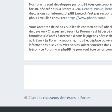
Nos forums sont développés par phpBB (désigné ci-après par
forum, déclaré sous la licence «
GNU General Public Licen
discussions sur Internet. phpBB Limited n’est pas respo
phpBB, veuillez consulter :
https://www.phpbb.com/
.
Vous acceptez de ne pas publier de contenu abusif, obscèn
du pays où « Chasses au trésor - Le Forum » est hébergé o
fournisseur d’accès à Internet si nous le jugeons nécess
au trésor - Le Forum » supprime, modifie, déplace ou ver
informations que vous avez saisies soient stockées dans 
trésor - Le Forum », ni phpBB ne pourront être tenus co
Club des chasseurs de trésors
Forum