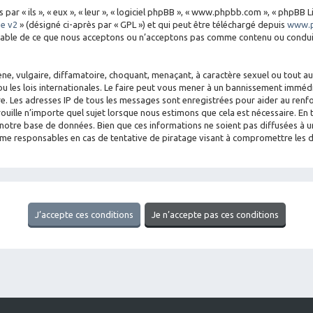
 « ils », « eux », « leur », « logiciel phpBB », « www.phpbb.com », « phpBB Li
se v2
» (désigné ci-après par « GPL ») et qui peut être téléchargé depuis
www.
nsable de ce que nous acceptons ou n’acceptons pas comme contenu ou conduit
e, vulgaire, diffamatoire, choquant, menaçant, à caractère sexuel ou tout aut
u les lois internationales. Le faire peut vous mener à un bannissement imméd
aire. Les adresses IP de tous les messages sont enregistrées pour aider au re
rouille n’importe quel sujet lorsque nous estimons que cela est nécessaire. E
notre base de données. Bien que ces informations ne soient pas diffusées à un
mme responsables en cas de tentative de piratage visant à compromettre les 