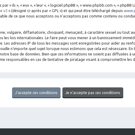
 « ils », « eux », « leur », « logiciel phpBB », « www.phpbb.com », « phpBB Li
se v2
» (désigné ci-après par « GPL ») et qui peut être téléchargé depuis
www.
nsable de ce que nous acceptons ou n’acceptons pas comme contenu ou conduit
e, vulgaire, diffamatoire, choquant, menaçant, à caractère sexuel ou tout aut
u les lois internationales. Le faire peut vous mener à un bannissement imméd
aire. Les adresses IP de tous les messages sont enregistrées pour aider au re
rouille n’importe quel sujet lorsque nous estimons que cela est nécessaire. E
notre base de données. Bien que ces informations ne soient pas diffusées à un
mme responsables en cas de tentative de piratage visant à compromettre les 