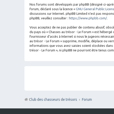
Nos forums sont développés par phpBB (désigné ci-après par
forum, déclaré sous la licence «
GNU General Public Licen
discussions sur Internet. phpBB Limited n’est pas respo
phpBB, veuillez consulter :
https://www.phpbb.com/
.
Vous acceptez de ne pas publier de contenu abusif, obscèn
du pays où « Chasses au trésor - Le Forum » est hébergé o
fournisseur d’accès à Internet si nous le jugeons nécess
au trésor - Le Forum » supprime, modifie, déplace ou ver
informations que vous avez saisies soient stockées dans 
trésor - Le Forum », ni phpBB ne pourront être tenus co
Club des chasseurs de trésors
Forum