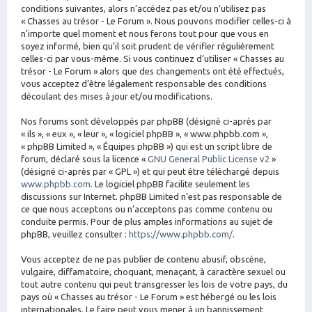
conditions suivantes, alors n’accédez pas et/ou n’utilisez pas
« Chasses au trésor - Le Forum ». Nous pouvons modifier celles-ci à
n’importe quel moment et nous ferons tout pour que vous en
soyez informé, bien qu’il soit prudent de vérifier régulièrement
celles-ci par vous-même. Si vous continuez d’utiliser « Chasses au
trésor - Le Forum » alors que des changements ont été effectués,
vous acceptez d’être légalement responsable des conditions
découlant des mises à jour et/ou modifications.
Nos forums sont développés par phpBB (désigné ci-après par
« ils », « eux », « leur », « logiciel phpBB », « www.phpbb.com »,
« phpBB Limited », « Équipes phpBB ») qui est un script libre de
forum, déclaré sous la licence «
GNU General Public License v2
»
(désigné ci-après par « GPL ») et qui peut être téléchargé depuis
www.phpbb.com
. Le logiciel phpBB facilite seulement les
discussions sur Internet. phpBB Limited n’est pas responsable de
ce que nous acceptons ou n’acceptons pas comme contenu ou
conduite permis. Pour de plus amples informations au sujet de
phpBB, veuillez consulter :
https://www.phpbb.com/
.
Vous acceptez de ne pas publier de contenu abusif, obscène,
vulgaire, diffamatoire, choquant, menaçant, à caractère sexuel ou
tout autre contenu qui peut transgresser les lois de votre pays, du
pays où « Chasses au trésor - Le Forum » est hébergé ou les lois
internationales. Le faire peut vous mener à un bannissement