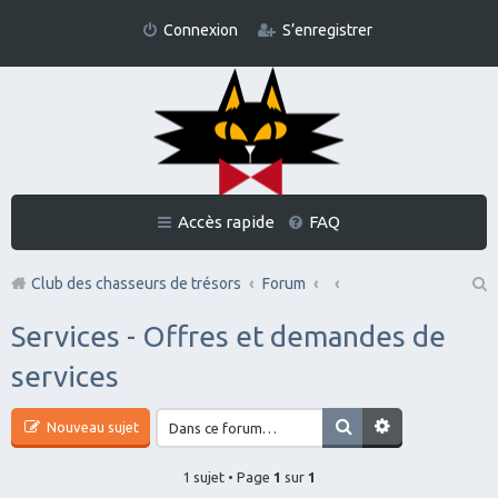
Connexion
S’enregistrer
Accès rapide
FAQ
Club des chasseurs de trésors
Forum
Re
Services - Offres et demandes de
ch
services
er
ch
Nouveau sujet
er
1 sujet • Page
1
sur
1