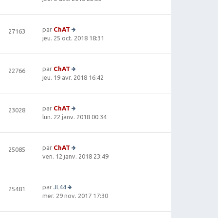
e
a
m
oi
r
g
e
r
ni
e
s
le
e
par
ChAT
27163
s
d
r
V
jeu. 25 oct. 2018 18:31
a
e
m
oi
g
r
e
r
e
ni
s
le
e
par
ChAT
22766
s
d
r
V
jeu. 19 avr. 2018 16:42
a
e
m
oi
g
r
e
r
e
ni
s
le
e
par
ChAT
23028
s
d
r
V
lun. 22 janv. 2018 00:34
a
e
m
oi
g
r
e
r
e
ni
s
le
e
par
ChAT
25085
s
d
r
V
ven. 12 janv. 2018 23:49
a
e
m
oi
g
r
e
r
e
ni
s
le
e
par
JL44
25481
s
d
V
r
mer. 29 nov. 2017 17:30
a
e
oi
m
g
r
r
e
e
ni