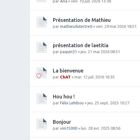
par
Ana
» ven. 10 juil. 2026 13:38
Présentation de Mathieu
par
mathieudutertre0
» ven. 29 mai 2026 18:51
présentation de laetitia
par
paquin31
» jeu. 21 mai 2026 08:51
La bienvenue
par
ChAT
» mar. 12 juil. 2016 16:35
Hou hou !
par
Félix Lehibou
» jeu. 25 sept. 2025 10:27
Bonjour
par
vini15000
» lun. 28 avr. 2025 08:56