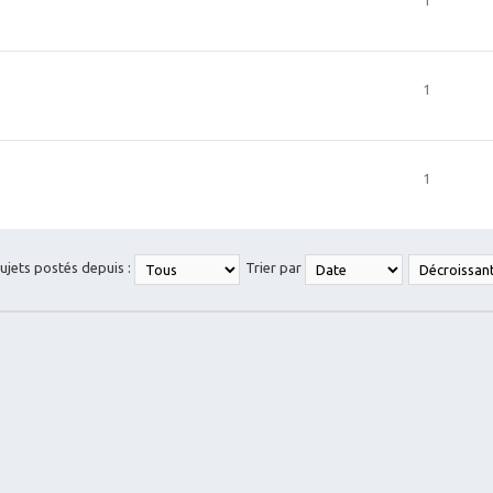
1
1
sujets postés depuis :
Trier par