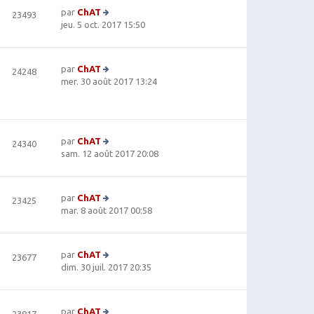
le
s
e
par
ChAT
23493
d
s
r
V
jeu. 5 oct. 2017 15:50
e
a
m
oi
r
g
e
r
ni
e
s
le
e
par
ChAT
24248
s
d
r
V
mer. 30 août 2017 13:24
a
e
m
oi
g
r
e
r
e
ni
s
le
e
s
d
r
par
ChAT
24340
a
e
m
V
sam. 12 août 2017 20:08
g
r
e
oi
e
ni
s
r
e
s
le
r
par
ChAT
23425
a
d
m
V
mar. 8 août 2017 00:58
g
e
e
oi
e
r
s
r
ni
s
le
e
par
ChAT
23677
a
d
r
V
dim. 30 juil. 2017 20:35
g
e
m
oi
e
r
e
r
ni
s
le
e
par
ChAT
23817