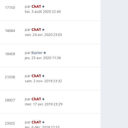
e
ni
s
le
e
par
ChAT
17150
s
d
V
r
lun. 3 août 2020 22:44
a
e
oi
m
g
r
r
e
e
ni
le
s
e
par
ChAT
18084
d
s
V
r
ven. 24 avr. 2020 23:03
e
a
oi
m
r
g
r
e
ni
e
le
s
e
par
Baxter
18458
d
s
r
V
jeu. 23 avr. 2020 11:36
e
a
m
oi
r
g
e
r
ni
e
s
le
e
par
ChAT
21038
s
d
r
V
sam. 2 nov. 2019 23:32
a
e
m
oi
g
r
e
r
e
ni
s
le
e
par
ChAT
28927
s
d
V
r
mer. 17 avr. 2019 23:29
a
e
oi
m
g
r
r
e
e
ni
le
s
e
par
ChAT
23025
d
s
r
V
jeu. 6 déc. 2018 22:55