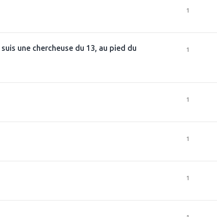
1
e suis une chercheuse du 13, au pied du
1
1
1
1
1