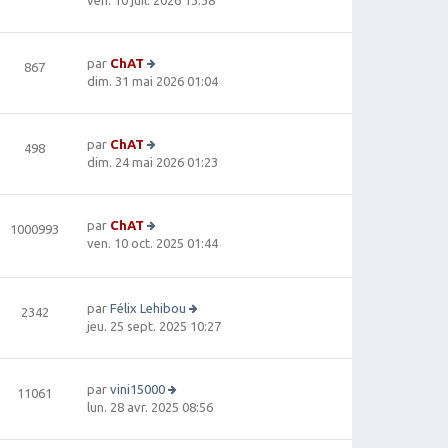
oi
r
le
par
ChAT
867
d
V
dim. 31 mai 2026 01:04
e
oi
r
r
ni
le
e
par
ChAT
498
d
r
V
dim. 24 mai 2026 01:23
e
m
oi
r
e
r
ni
s
le
e
par
ChAT
1000993
s
d
r
V
ven. 10 oct. 2025 01:44
a
e
m
oi
g
r
e
r
e
ni
s
le
e
par
Félix Lehibou
2342
s
d
r
V
jeu. 25 sept. 2025 10:27
a
e
m
oi
g
r
e
r
e
ni
s
le
e
par
vini15000
11061
s
d
r
V
lun. 28 avr. 2025 08:56
a
e
m
oi
g
r
e
r