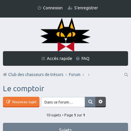
Connexion
S’enregistrer
Accès rapide
FAQ
Club des chasseurs de trésors
Forum
Re
Le comptoir
ch
er
Nouveau sujet
ch
10 sujets • Page
1
sur
1
er
Sujets