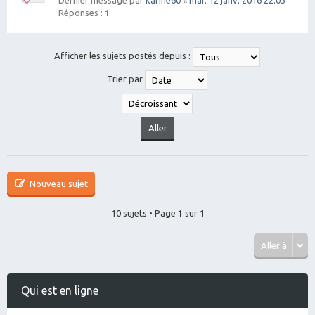
Dernier message par
karine60
«
mar. 12 janv. 2016 22:03
Réponses :
1
Afficher les sujets postés depuis :
Trier par
Nouveau sujet
10 sujets • Page
1
sur
1
Aller à
Qui est en ligne