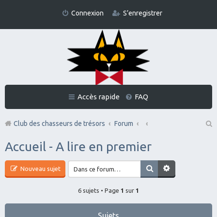
Connexion
S’enregistrer
Accès rapide
FAQ
Club des chasseurs de trésors
Forum
Re
Accueil - A lire en premier
ch
er
Nouveau sujet
ch
6 sujets • Page
1
sur
1
er
Sujets