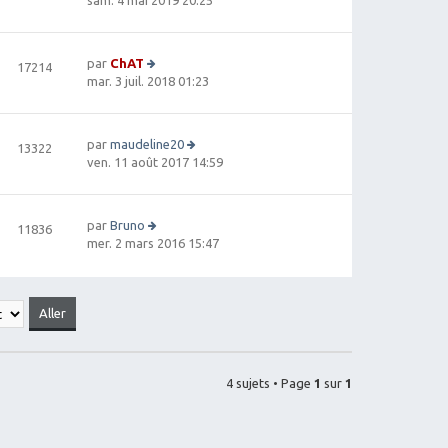
oi
r
le
par
ChAT
17214
d
V
mar. 3 juil. 2018 01:23
e
oi
r
r
ni
le
e
par
maudeline20
13322
d
r
V
ven. 11 août 2017 14:59
e
m
oi
r
e
r
ni
s
le
e
par
Bruno
11836
s
d
r
V
mer. 2 mars 2016 15:47
a
e
m
oi
g
r
e
r
e
ni
s
le
e
s
d
r
a
e
m
g
r
e
e
ni
s
4 sujets • Page
1
sur
1
e
s
r
a
m
g
e