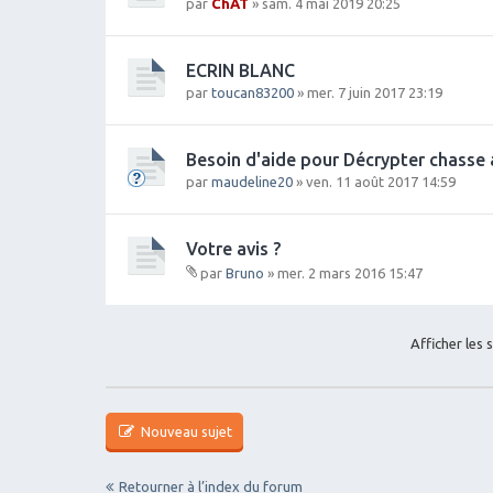
par
ChAT
» sam. 4 mai 2019 20:25
ECRIN BLANC
par
toucan83200
» mer. 7 juin 2017 23:19
Besoin d'aide pour Décrypter chasse 
par
maudeline20
» ven. 11 août 2017 14:59
Votre avis ?
par
Bruno
» mer. 2 mars 2016 15:47
Fi
c
hi
Afficher les 
e
r(
s)
j
o
Nouveau sujet
in
t(
Retourner à l’index du forum
s)