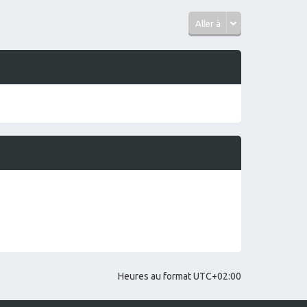
e
s
s
Aller à
a
g
e
Heures au format
UTC+02:00