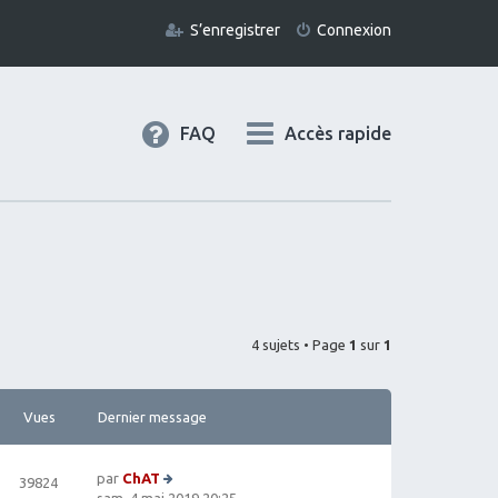
S’enregistrer
Connexion
FAQ
Accès rapide
4 sujets • Page
1
sur
1
Vues
Dernier message
par
ChAT
39824
V
sam. 4 mai 2019 20:25