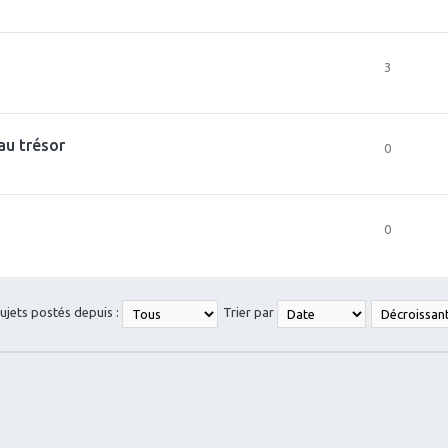
3
au trésor
0
0
sujets postés depuis :
Trier par