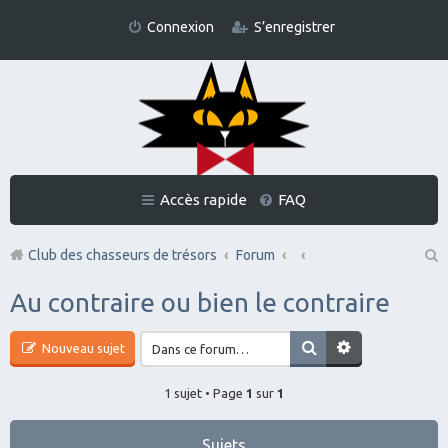
Connexion
S’enregistrer
Accès rapide
FAQ
Club des chasseurs de trésors
Forum
Re
Au contraire ou bien le contraire
ch
er
Nouveau sujet
ch
1 sujet • Page
1
sur
1
er
Sujets