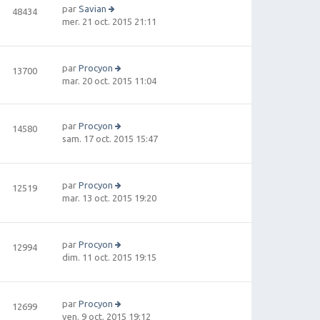
par
Savian
48434
V
mer. 21 oct. 2015 21:11
oi
r
le
par
Procyon
13700
d
V
mar. 20 oct. 2015 11:04
e
oi
r
r
ni
le
e
par
Procyon
14580
d
r
V
sam. 17 oct. 2015 15:47
e
m
oi
r
e
r
ni
s
le
e
par
Procyon
12519
s
d
r
V
mar. 13 oct. 2015 19:20
a
e
m
oi
g
r
e
r
e
ni
s
le
e
par
Procyon
12994
s
d
r
V
dim. 11 oct. 2015 19:15
a
e
m
oi
g
r
e
r
e
ni
s
le
e
par
Procyon
s
12699
d
r
V
ven. 9 oct. 2015 19:12
a