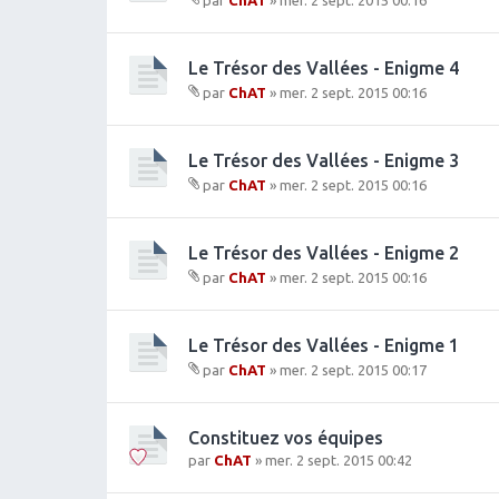
par
ChAT
» mer. 2 sept. 2015 00:16
r(
t(
Fi
s)
s)
c
j
hi
Le Trésor des Vallées - Enigme 4
o
e
in
par
ChAT
» mer. 2 sept. 2015 00:16
r(
t(
Fi
s)
s)
c
j
hi
Le Trésor des Vallées - Enigme 3
o
e
in
par
ChAT
» mer. 2 sept. 2015 00:16
r(
t(
Fi
s)
s)
c
j
hi
Le Trésor des Vallées - Enigme 2
o
e
in
par
ChAT
» mer. 2 sept. 2015 00:16
r(
t(
Fi
s)
s)
c
j
hi
Le Trésor des Vallées - Enigme 1
o
e
in
par
ChAT
» mer. 2 sept. 2015 00:17
r(
t(
Fi
s)
s)
c
j
hi
Constituez vos équipes
o
e
in
par
ChAT
» mer. 2 sept. 2015 00:42
r(
t(
s)
s)