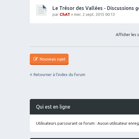
j
Le Trésor des Vallées - Discussions 
o
in
par
ChAT
» mer. 2 sept. 2015 00:13
t(
s)
Afficher les 
Nouveau sujet
Retourner à l’index du forum
Qui est en ligne
Utilisateurs parcourant ce forum : Aucun utilisateur enregi