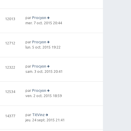
e
m
oi
g
r
e
r
e
ni
s
le
e
par
Procyon
s
12013
d
r
V
mer. 7 oct. 2015 20:44
a
e
m
oi
g
r
e
r
e
ni
s
le
e
par
Procyon
s
12712
d
r
V
lun. 5 oct. 2015 19:22
a
e
m
oi
g
r
e
r
e
ni
s
le
e
par
Procyon
s
12322
d
r
V
sam. 3 oct. 2015 20:41
a
e
m
oi
g
r
e
r
e
ni
s
le
e
par
Procyon
s
12534
d
r
V
ven. 2 oct. 2015 18:59
a
e
m
oi
g
r
e
r
e
ni
s
le
e
par
TitVinz
s
14377
d
r
V
jeu. 24 sept. 2015 21:41
a
e
m
oi
g
r
e
r