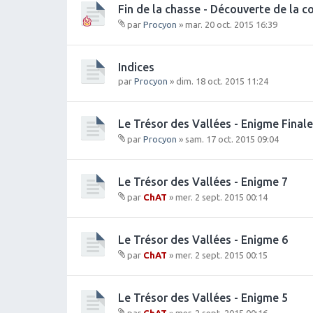
Fin de la chasse - Découverte de la 
par
Procyon
» mar. 20 oct. 2015 16:39
Fi
c
hi
Indices
e
par
Procyon
» dim. 18 oct. 2015 11:24
r(
s)
j
Le Trésor des Vallées - Enigme Finale
o
in
par
Procyon
» sam. 17 oct. 2015 09:04
t(
Fi
s)
c
hi
Le Trésor des Vallées - Enigme 7
e
par
ChAT
» mer. 2 sept. 2015 00:14
r(
Fi
s)
c
j
hi
Le Trésor des Vallées - Enigme 6
o
e
in
par
ChAT
» mer. 2 sept. 2015 00:15
r(
t(
Fi
s)
s)
c
j
hi
Le Trésor des Vallées - Enigme 5
o
e
in