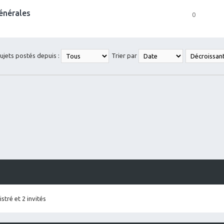
générales
0
sujets postés depuis :
Trier par
stré et 2 invités