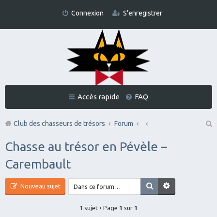
Connexion
S’enregistrer
Accès rapide
FAQ
Club des chasseurs de trésors
Forum
Re
Chasse au trésor en Pévèle –
ch
Carembault
er
ch
Nouveau sujet
er
1 sujet • Page
1
sur
1