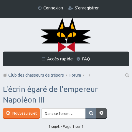
Connexion
S’enregistrer
Accès rapide
FAQ
Club des chasseurs de trésors
Forum
Re
L'écrin égaré de l'empereur
ch
Napoléon III
er
ch
Nouveau sujet
er
1 sujet • Page
1
sur
1