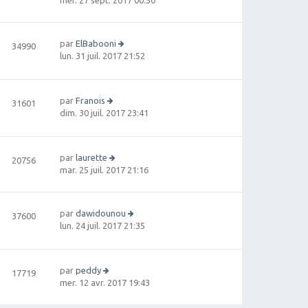
oi
r
le
par
ElBabooni
34990
d
V
lun. 31 juil. 2017 21:52
e
oi
r
r
ni
le
e
par
Franois
31601
d
r
V
dim. 30 juil. 2017 23:41
e
m
oi
r
e
r
ni
s
le
e
par
laurette
s
20756
d
r
V
mar. 25 juil. 2017 21:16
a
e
m
oi
g
r
e
r
e
ni
s
le
e
par
dawidounou
s
37600
d
r
V
lun. 24 juil. 2017 21:35
a
e
m
oi
g
r
e
r
e
ni
s
le
e
par
peddy
s
17719
d
r
V
mer. 12 avr. 2017 19:43
a
e
m
oi
g
r
e
r