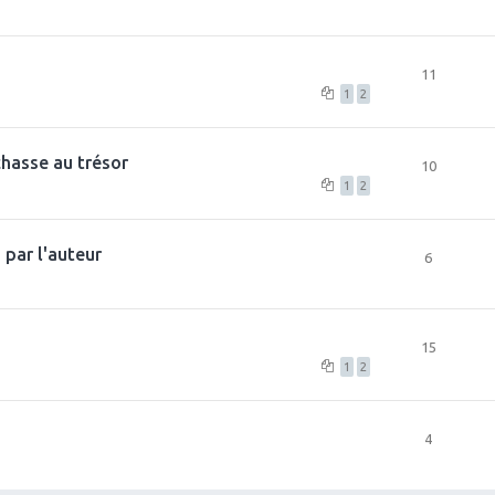
11
1
2
chasse au trésor
10
1
2
par l'auteur
6
15
1
2
4