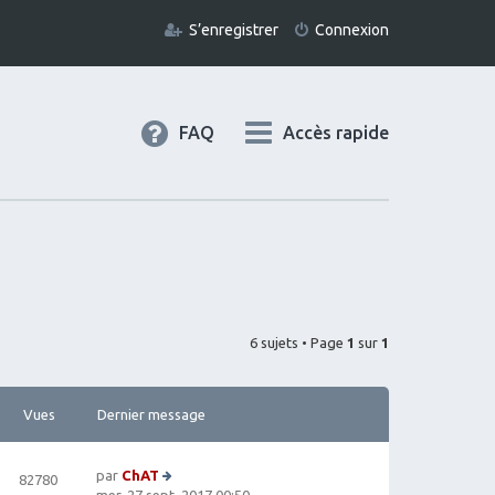
S’enregistrer
Connexion
FAQ
Accès rapide
6 sujets • Page
1
sur
1
Vues
Dernier message
par
ChAT
82780
V
mer. 27 sept. 2017 00:50