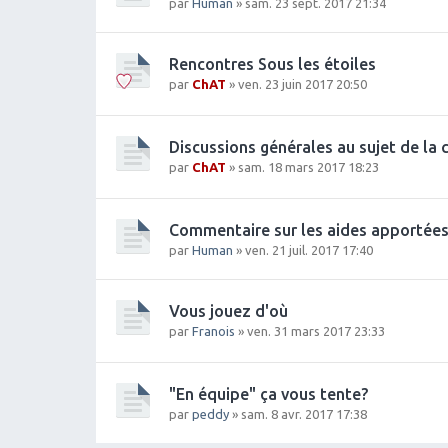
par
Human
» sam. 23 sept. 2017 21:34
Rencontres Sous les étoiles
par
ChAT
» ven. 23 juin 2017 20:50
Discussions générales au sujet de la 
par
ChAT
» sam. 18 mars 2017 18:23
Commentaire sur les aides apportées 
par
Human
» ven. 21 juil. 2017 17:40
Vous jouez d'où
par
Franois
» ven. 31 mars 2017 23:33
"En équipe" ça vous tente?
par
peddy
» sam. 8 avr. 2017 17:38