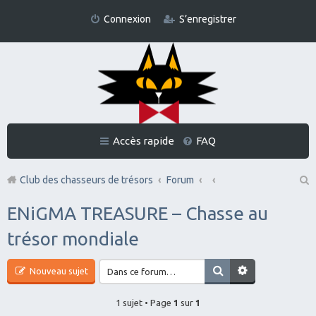
Connexion
S’enregistrer
Accès rapide
FAQ
Club des chasseurs de trésors
Forum
Re
ENiGMA TREASURE – Chasse au
ch
trésor mondiale
er
ch
Nouveau sujet
er
1 sujet • Page
1
sur
1