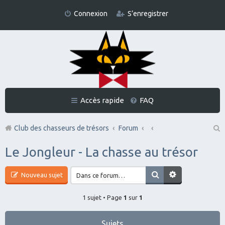
Connexion
S’enregistrer
Accès rapide
FAQ
Club des chasseurs de trésors
Forum
Re
Le Jongleur - La chasse au trésor
ch
er
Nouveau sujet
ch
1 sujet • Page
1
sur
1
er
Sujets