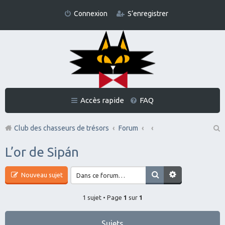
Connexion
S’enregistrer
Accès rapide
FAQ
Club des chasseurs de trésors
Forum
Re
L’or de Sipán
ch
er
Nouveau sujet
ch
1 sujet • Page
1
sur
1
er
Sujets