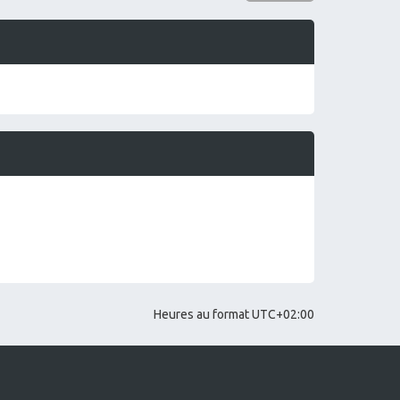
g
e
Heures au format
UTC+02:00