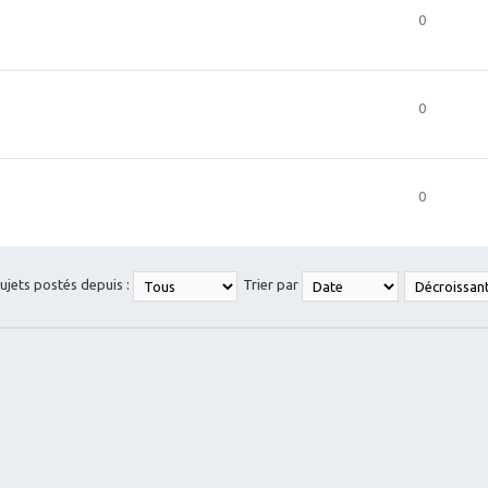
0
0
0
sujets postés depuis :
Trier par