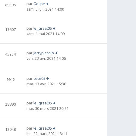
par
Golipe
69596
V
sam. 3 juil. 2021 14:00
oi
r
le
par
le_graal05
13607
d
V
sam. 1 mai 2021 14:09
e
oi
r
r
ni
le
e
par
jerrypiccolo
45254
d
r
V
ven. 23 avr. 2021 14:06
e
m
oi
r
e
r
ni
s
le
e
par
cécé05
9912
s
d
r
V
mar. 13 avr. 2021 15:38
a
e
m
oi
g
r
e
r
e
ni
s
le
e
par
le_graal05
28890
s
d
r
V
mar. 30 mars 2021 20:21
a
e
m
oi
g
r
e
r
e
ni
s
le
e
par
le_graal05
s
12048
d
r
V
lun. 22 mars 2021 13:11
a
e