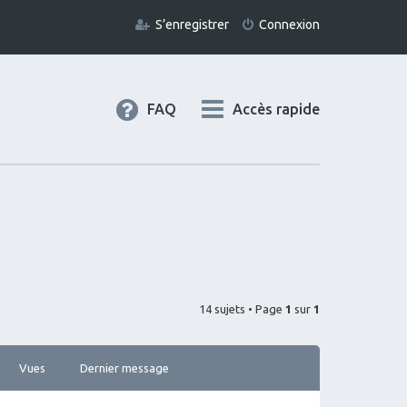
S’enregistrer
Connexion
FAQ
Accès rapide
14 sujets • Page
1
sur
1
Vues
Dernier message