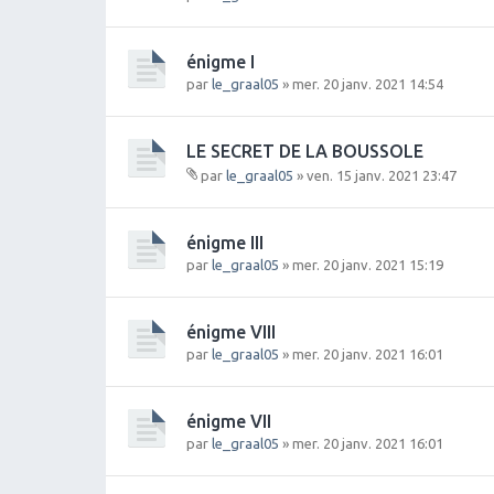
énigme I
par
le_graal05
» mer. 20 janv. 2021 14:54
LE SECRET DE LA BOUSSOLE
par
le_graal05
» ven. 15 janv. 2021 23:47
Fi
c
hi
énigme III
e
par
le_graal05
» mer. 20 janv. 2021 15:19
r(
s)
j
énigme VIII
o
in
par
le_graal05
» mer. 20 janv. 2021 16:01
t(
s)
énigme VII
par
le_graal05
» mer. 20 janv. 2021 16:01