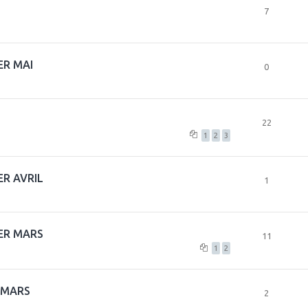
7
ER MAI
0
22
1
2
3
R AVRIL
1
ER MARS
11
1
2
 MARS
2