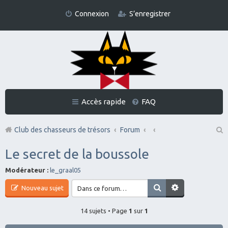
Connexion
S’enregistrer
Accès rapide
FAQ
Club des chasseurs de trésors
Forum
Re
Le secret de la boussole
ch
Modérateur :
le_graal05
er
Nouveau sujet
ch
er
14 sujets • Page
1
sur
1