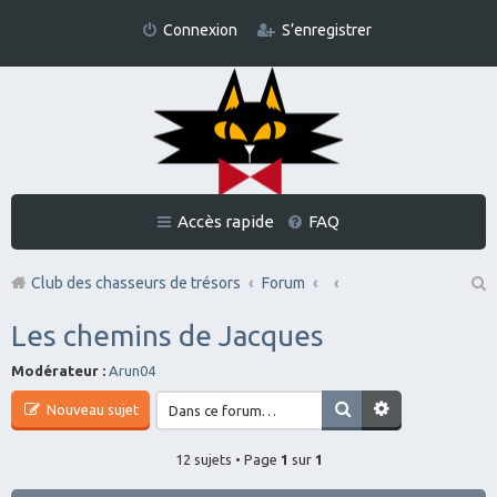
Connexion
S’enregistrer
Accès rapide
FAQ
Club des chasseurs de trésors
Forum
Re
Les chemins de Jacques
ch
Modérateur :
Arun04
er
Nouveau sujet
ch
er
12 sujets • Page
1
sur
1