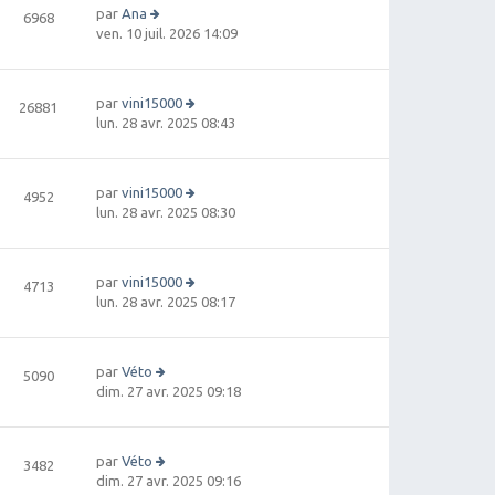
par
Ana
6968
V
ven. 10 juil. 2026 14:09
oi
r
le
par
vini15000
26881
d
V
lun. 28 avr. 2025 08:43
e
oi
r
r
ni
le
e
par
vini15000
4952
d
r
V
lun. 28 avr. 2025 08:30
e
m
oi
r
e
r
ni
s
le
e
par
vini15000
4713
s
d
r
V
lun. 28 avr. 2025 08:17
a
e
m
oi
g
r
e
r
e
ni
s
le
e
par
Véto
5090
s
d
V
r
dim. 27 avr. 2025 09:18
a
e
oi
m
g
r
r
e
e
ni
le
s
e
par
Véto
3482
d
s
V
r
dim. 27 avr. 2025 09:16
e
a