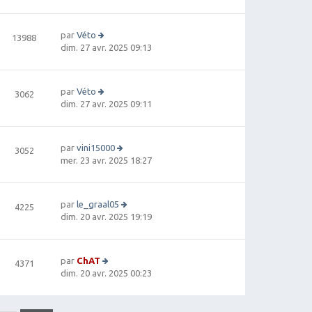
oi
m
r
g
r
e
ni
e
le
s
e
par
Véto
13988
d
s
r
V
dim. 27 avr. 2025 09:13
e
a
m
oi
r
g
e
r
ni
e
s
le
e
par
Véto
3062
s
d
r
V
dim. 27 avr. 2025 09:11
a
e
m
oi
g
r
e
r
e
ni
s
le
e
par
vini15000
3052
s
d
r
V
mer. 23 avr. 2025 18:27
a
e
m
oi
g
r
e
r
e
ni
s
le
e
par
le_graal05
4225
s
d
r
V
dim. 20 avr. 2025 19:19
a
e
m
oi
g
r
e
r
e
ni
s
le
e
par
ChAT
4371
s
d
V
r
dim. 20 avr. 2025 00:23
a
e
oi
m
g
r
r
e
e
ni
le
s