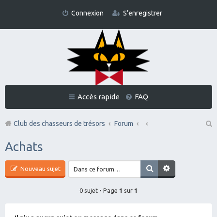
Connexion
S’enregistrer
Accès rapide
FAQ
Club des chasseurs de trésors
Forum
Re
Achats
ch
er
Nouveau sujet
ch
0 sujet • Page
1
sur
1
er