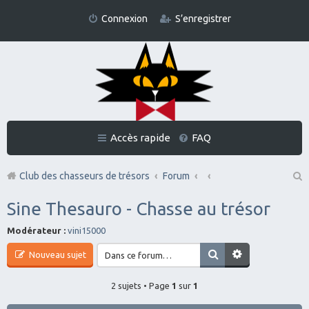
Connexion
S’enregistrer
Accès rapide
FAQ
Club des chasseurs de trésors
Forum
Re
Sine Thesauro - Chasse au trésor
ch
Modérateur :
vini15000
er
Nouveau sujet
ch
er
2 sujets • Page
1
sur
1