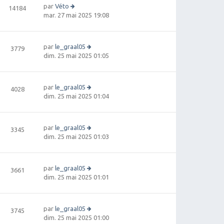
par
Véto
14184
V
mar. 27 mai 2025 19:08
oi
r
le
par
le_graal05
3779
d
V
dim. 25 mai 2025 01:05
e
oi
r
r
ni
le
e
par
le_graal05
4028
d
r
V
dim. 25 mai 2025 01:04
e
m
oi
r
e
r
ni
s
le
e
par
le_graal05
3345
s
d
r
V
dim. 25 mai 2025 01:03
a
e
m
oi
g
r
e
r
e
ni
s
le
e
par
le_graal05
3661
s
d
r
V
dim. 25 mai 2025 01:01
a
e
m
oi
g
r
e
r
e
ni
s
le
e
par
le_graal05
3745
s
d
r
V
dim. 25 mai 2025 01:00
a
e