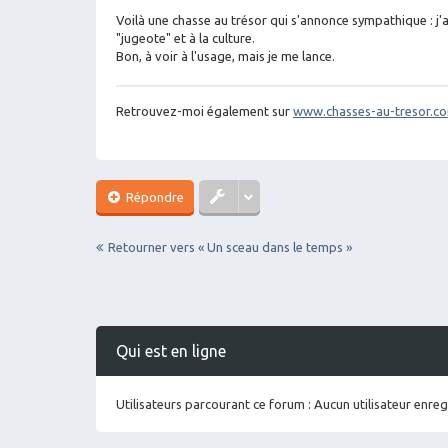
sa
g
Voilà une chasse au trésor qui s'annonce sympathique : j'a
e
"jugeote" et à la culture.
Bon, à voir à l'usage, mais je me lance.
Retrouvez-moi également sur
www.chasses-au-tresor.c
Répondre
Retourner vers « Un sceau dans le temps »
Qui est en ligne
Utilisateurs parcourant ce forum : Aucun utilisateur enregi