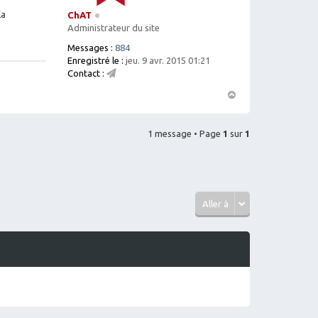
la
ChAT
Administrateur du site
Messages :
884
Enregistré le :
jeu. 9 avr. 2015 01:21
Contact :
C
o
H
nt
a
ac
1 message • Page
1
ut
sur
1
te
r
C
h
A
T
Aller à