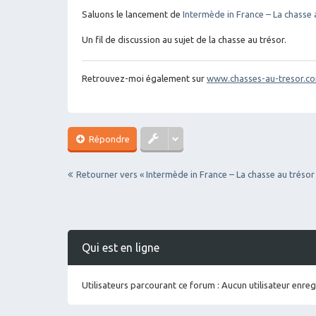
sa
g
Saluons le lancement de
Intermède in France – La chasse 
e
Un fil de discussion au sujet de la chasse au trésor.
Retrouvez-moi également sur
www.chasses-au-tresor.c
Répondre
Retourner vers « Intermède in France – La chasse au trésor
Qui est en ligne
Utilisateurs parcourant ce forum : Aucun utilisateur enregi