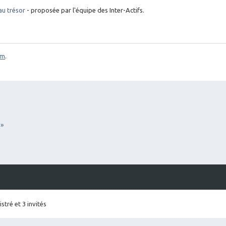
au trésor
- proposée par l'équipe des Inter-Actifs.
om
.
 »
stré et 3 invités