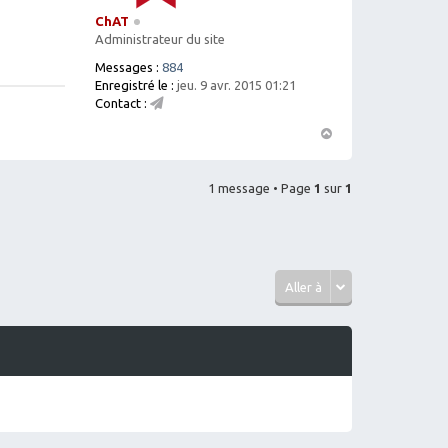
ChAT
Administrateur du site
Messages :
884
Enregistré le :
jeu. 9 avr. 2015 01:21
Contact :
C
o
H
nt
a
ac
1 message • Page
1
ut
sur
1
te
r
C
h
A
T
Aller à