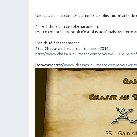
M
es
sa
g
Une solution rapide des éléments les plus importants de
e
* L' Affiche + lien de téléchargement :
PS : Le compte Facebook n'est plus actif mais peut être e
Lien de téléchargement :
1) La Chasse au Trésor de Touraine.(2014)
http://www.chasses-au-tresor.com/doc/zw ... -OZ-56.pd
[attachmehttp://
www.chasses-au-tresor.com/doc/zwsito/