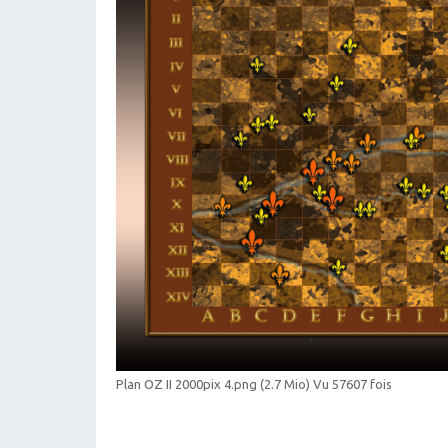
Plan OZ II 2000pix 4.png (2.7 Mio) Vu 57607 fois