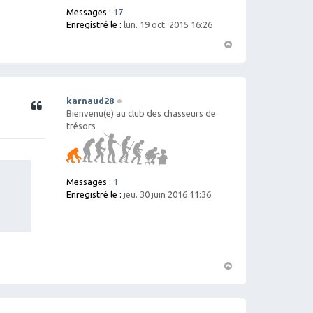
Messages :
17
Enregistré le :
lun. 19 oct. 2015 16:26
H
a
ut
karnaud28
Citation
Bienvenu(e) au club des chasseurs de
trésors
Messages :
1
Enregistré le :
jeu. 30 juin 2016 11:36
H
a
ut