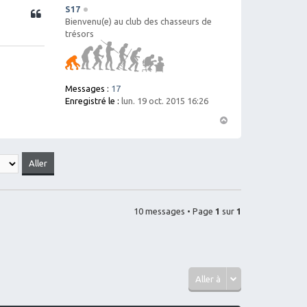
S17
Citation
Bienvenu(e) au club des chasseurs de
trésors
Messages :
17
Enregistré le :
lun. 19 oct. 2015 16:26
H
a
ut
10 messages • Page
1
sur
1
Aller à