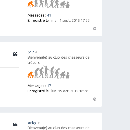
Messages :
41
Enregistré le :
mar. 1 sept. 2015 17:33
H
a
ut
S17
Citation
Bienvenu(e) au club des chasseurs de
trésors
Messages :
17
Enregistré le :
lun. 19 oct. 2015 16:26
H
a
ut
orky
Citation
Bienvenu(e) au club des chasseurs de