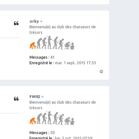
H
a
ut
orky
Citation
Bienvenu(e) au club des chasseurs de
trésors
Messages :
41
Enregistré le :
mar. 1 sept. 2015 17:33
H
a
ut
FM92
Citation
Bienvenu(e) au club des chasseurs de
trésors
Messages :
20
Enregistré le :
lun. 5 oct. 2015 07:59