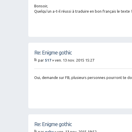
sa
g
Bonsoir,
e
Quelqu'un a-t-il réussi à traduire en bon français le texte 
Re: Enigme gothic
par
S17
»
ven. 13 nov. 2015 15:27
M
es
sa
g
Oui, demande sur FB, plusieurs personnes pourront te don
e
Re: Enigme gothic
par
orky
»
ven. 13 nov. 2015 19:52