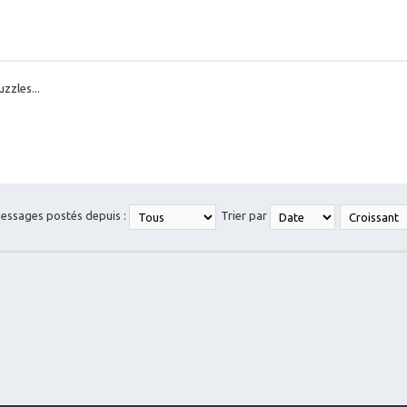
zzles...
messages postés depuis :
Trier par