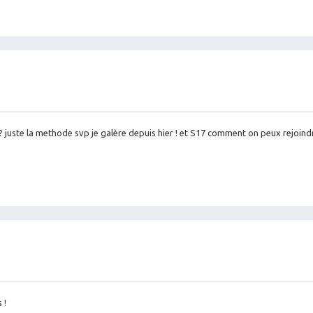
? juste la methode svp je galère depuis hier ! et S17 comment on peux rejoind
 !