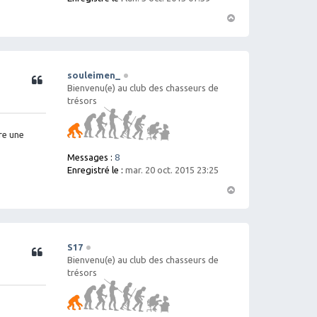
H
a
ut
souleimen_
Citation
Bienvenu(e) au club des chasseurs de
trésors
re une
Messages :
8
Enregistré le :
mar. 20 oct. 2015 23:25
H
a
ut
S17
Citation
Bienvenu(e) au club des chasseurs de
trésors