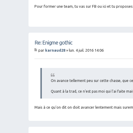
Pour former une team, tu vas sur FB ou ici et tu propos
Re: Enigme gothic
par
karnaud28
»
lun. 4 juil. 2016 14:06
M
es
sa
g
e
On avance tellement peu sur cette chasse, que cett
Quant à la trad, ce n'est pas moi qui l'ai faite m
Mais à ce qu'on dit on doit avancer lentement mais sureme