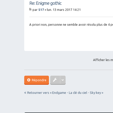
Re: Enigme gothic
par
S17
»
lun. 13 mars 2017 14:21
M
es
sa
g
A priori non, personne ne semble avoir résolu plus de 4 pu
e
Afficher les 
Répondre
Retourner vers « Endgame - La clé du ciel - Sky key »