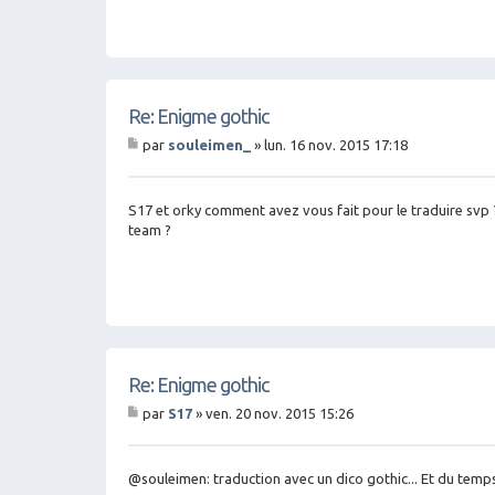
Re: Enigme gothic
par
souleimen_
»
lun. 16 nov. 2015 17:18
M
es
sa
g
S17 et orky comment avez vous fait pour le traduire svp 
e
team ?
Re: Enigme gothic
par
S17
»
ven. 20 nov. 2015 15:26
M
es
sa
g
@souleimen: traduction avec un dico gothic... Et du temps
e