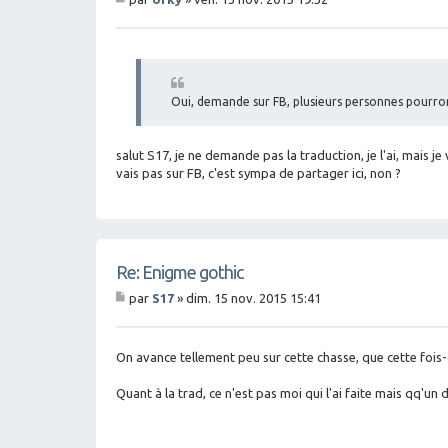
M
es
sa
g
e
Oui, demande sur FB, plusieurs personnes pourron
salut S17, je ne demande pas la traduction, je l'ai, mais j
vais pas sur FB, c'est sympa de partager ici, non ?
Re: Enigme gothic
par
S17
»
dim. 15 nov. 2015 15:41
M
es
sa
g
On avance tellement peu sur cette chasse, que cette fois-ci
e
Quant à la trad, ce n'est pas moi qui l'ai faite mais qq'u