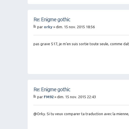
Re: Enigme gothic
par
orky
»
dim. 15 nov. 2015 18:56
M
es
sa
g
pas grave S17, je m'en suis sortie toute seule, comme da
e
Re: Enigme gothic
par
FM92
»
dim. 15 nov. 2015 22:43
M
es
sa
g
@Orky. Si tu veux comparer ta traduction avec la mienne
e