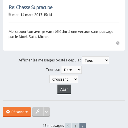
Re: Chasse Supracube
mar. 14 mars 2017 15:14
M
es
sa
g
Merci pour ton avis, je vais réfléchir à une version sans passage
e
par le Mont Saint Michel.
H
a
ut
Afficher les messages postés depuis :
Trier par
Répondre
15 messages
1
2