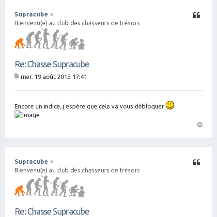
Supracube
Citation
Bienvenu(e) au club des chasseurs de trésors
Re: Chasse Supracube
mer. 19 août 2015 17:41
M
es
sa
g
Encore un indice, j'espère que cela va vous débloquer
e
H
a
ut
Supracube
Citation
Bienvenu(e) au club des chasseurs de trésors
Re: Chasse Supracube