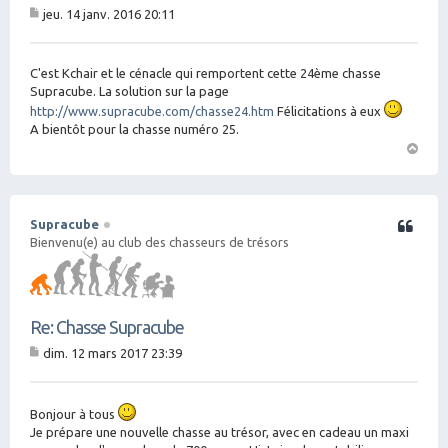
jeu. 14 janv. 2016 20:11
M
es
sa
g
C'est Kchair et le cénacle qui remportent cette 24ème chasse
e
Supracube. La solution sur la page
http://www.supracube.com/chasse24.htm
Félicitations à eux
A bientôt pour la chasse numéro 25.
H
a
ut
Supracube
Citation
Bienvenu(e) au club des chasseurs de trésors
Re: Chasse Supracube
dim. 12 mars 2017 23:39
M
es
sa
g
Bonjour à tous
e
Je prépare une nouvelle chasse au trésor, avec en cadeau un maxi