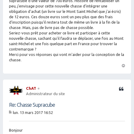
supracube d'une valeur de 700 euros. Histoire de rentabiliser un
peu, j'envisage pour cette nouvelle chasse d'intégrer une
obligation d'achat (un livre sur le Mont Saint Michel que j'ai écris)
de 12 euros. Ces douze euros sont un peu plus que des frais
d'inscription puisqu'il restera tout de même un livre à la fin de la
chasse. Mais, pas de livre pas de chasse possible.
Seriez-vous prêt pour acheter ce livre et participer à cette
nouvelle chasse, sachant qu'il faudra se déplacer, une fois au Mont
saint-Michel et une fois quelque part en France pour trouver la
contremarque ?
Merci pour vos réponses qui vont m'aider pour la conception de la
chasse.
H
a
ut
ChAT
Citation
Administrateur du site
Re: Chasse Supracube
lun. 13 mars 2017 16:52
M
es
sa
g
Bonjour