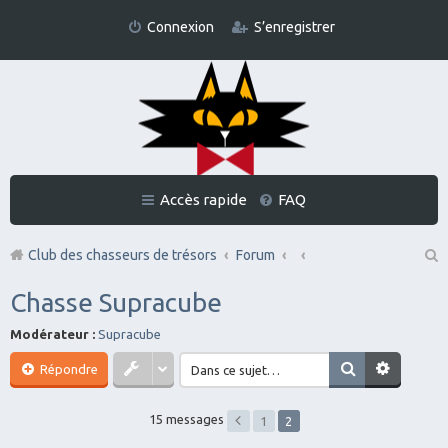
Connexion
S’enregistrer
Accès rapide
FAQ
Club des chasseurs de trésors
Forum
Re
Chasse Supracube
ch
Modérateur :
Supracube
er
Répondre
ch
er
15 messages
1
2