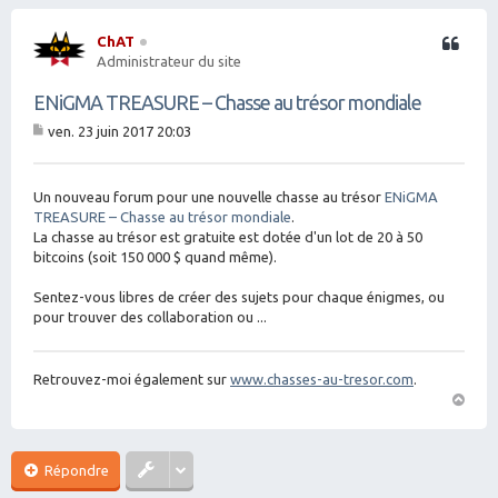
ChAT
Citation
Administrateur du site
ENiGMA TREASURE – Chasse au trésor mondiale
ven. 23 juin 2017 20:03
M
es
sa
g
Un nouveau forum pour une nouvelle chasse au trésor
ENiGMA
e
TREASURE – Chasse au trésor mondiale
.
La chasse au trésor est gratuite est dotée d'un lot de 20 à 50
bitcoins (soit 150 000 $ quand même).
Sentez-vous libres de créer des sujets pour chaque énigmes, ou
pour trouver des collaboration ou ...
Retrouvez-moi également sur
www.chasses-au-tresor.com
.
H
a
ut
Répondre