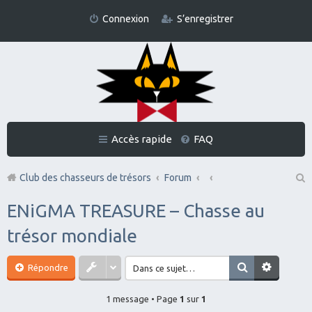
Connexion
S’enregistrer
Accès rapide
FAQ
Club des chasseurs de trésors
Forum
Re
ENiGMA TREASURE – Chasse au
ch
trésor mondiale
er
ch
Répondre
er
1 message • Page
1
sur
1