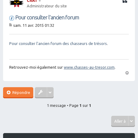
ChAT
Citation
Administrateur du site
Pour consulter l'ancien forum
sam. 11 avr. 2015 01:32
M
es
sa
g
Pour consulter l'ancien forum des chasseurs de trésors
.
e
Retrouvez-moi également sur
www.chasses-au-tresor.com
.
H
a
ut
Répondre
1 message • Page
1
sur
1
Aller à