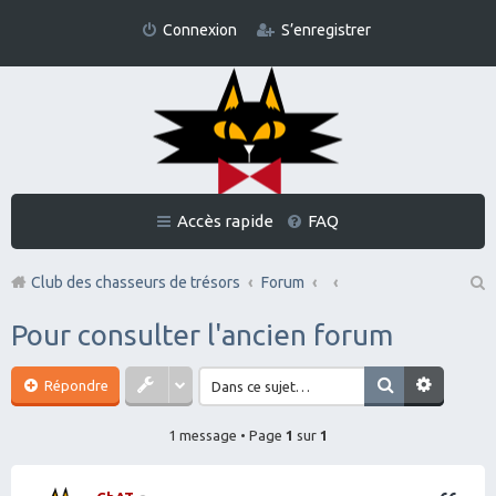
Connexion
S’enregistrer
Accès rapide
FAQ
Club des chasseurs de trésors
Forum
Re
Pour consulter l'ancien forum
ch
er
Répondre
ch
1 message • Page
1
sur
1
er