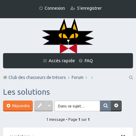
Connexion
S’enregistrer
Accès rapide
FAQ
Club des chasseurs de trésors
Forum
Re
Les solutions
ch
er
Répondre
ch
1 message • Page
1
sur
1
er