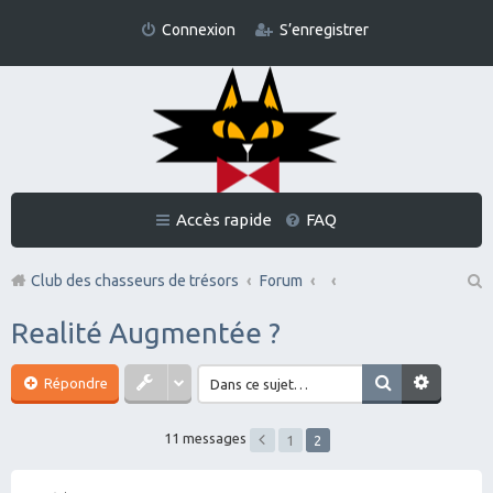
Connexion
S’enregistrer
Accès rapide
FAQ
Club des chasseurs de trésors
Forum
Re
Realité Augmentée ?
ch
er
Répondre
ch
11 messages
1
2
er