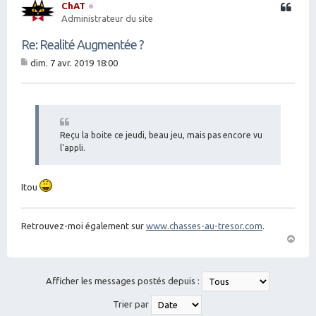
ChAT
Citation
Administrateur du site
Re: Realité Augmentée ?
dim. 7 avr. 2019 18:00
M
es
sa
g
e
Reçu la boite ce jeudi, beau jeu, mais pas encore vu
l'appli.
Itou
Retrouvez-moi également sur
www.chasses-au-tresor.com
.
H
a
ut
Afficher les messages postés depuis :
Trier par