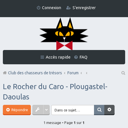
Connexion
S’enregistrer
Accès rapide
FAQ
Club des chasseurs de trésors
Forum
Re
Le Rocher du Caro - Plougastel-
ch
Daoulas
er
ch
Répondre
er
1 message • Page
1
sur
1