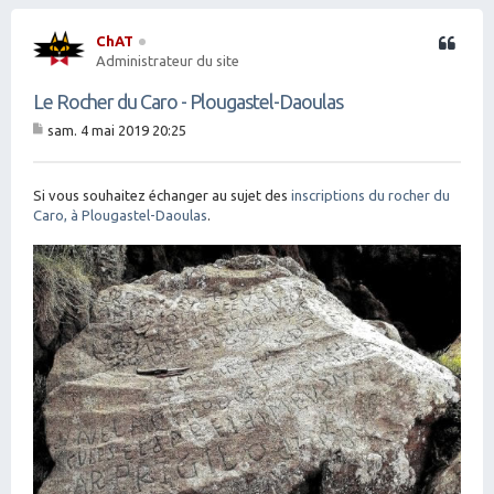
ChAT
Citation
Administrateur du site
Le Rocher du Caro - Plougastel-Daoulas
sam. 4 mai 2019 20:25
M
es
sa
g
Si vous souhaitez échanger au sujet des
inscriptions du rocher du
e
Caro, à Plougastel-Daoulas
.