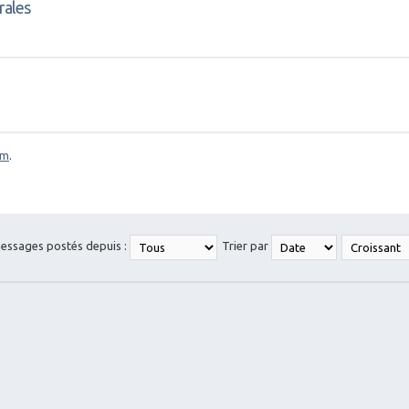
rales
om
.
messages postés depuis :
Trier par