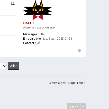
Citation
ChAT
Administrateur du site
Messages :
884
Enregistré le :
jeu. 9 avr. 2015 01:21
Contact :
C
o
H
nt
a
ac
ut
te
r
C
h
A
3 messages • Page
1
sur
1
T
Aller à