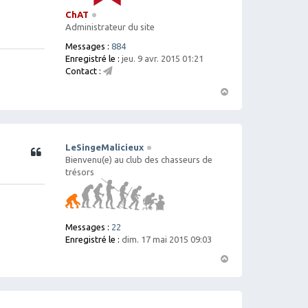
ChAT
Administrateur du site
Messages :
884
Enregistré le :
jeu. 9 avr. 2015 01:21
Contact :
C
o
H
nt
a
ac
ut
te
r
LeSingeMalicieux
Citation
C
Bienvenu(e) au club des chasseurs de
h
trésors
A
T
Messages :
22
Enregistré le :
dim. 17 mai 2015 09:03
H
a
ut