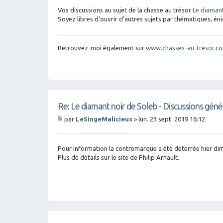
sa
g
Vos discussions au sujet de la chasse au trésor
Le diamant
e
Soyez libres d'ouvrir d'autres sujets par thématiques, éni
Retrouvez-moi également sur
www.chasses-au-tresor.c
Re: Le diamant noir de Soleb - Discussions géné
par
LeSingeMalicieux
»
lun. 23 sept. 2019 16:12
M
es
sa
g
Pour information la contremarque a été déterrée hier d
e
Plus de détails sur le site de Philip Arnault.