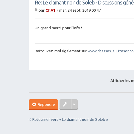
Re: Le diamant noir de Soleb - Discussions géné
par
ChAT
»
mar. 24 sept. 2019 00:47
M
es
sa
g
Un grand merci pour l'info !
e
Retrouvez-moi également sur
www.chasses-au-tresor.c
Afficher les 
Répondre
Retourner vers « Le diamant noir de Soleb »