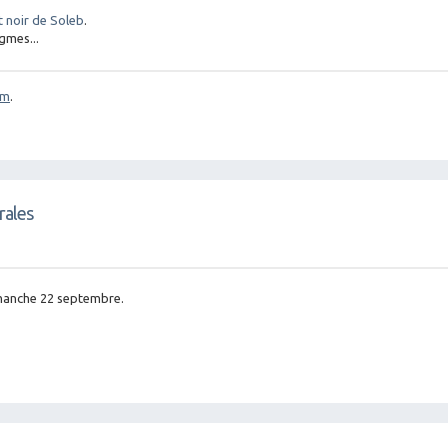
 noir de Soleb
.
gmes...
om
.
rales
imanche 22 septembre.