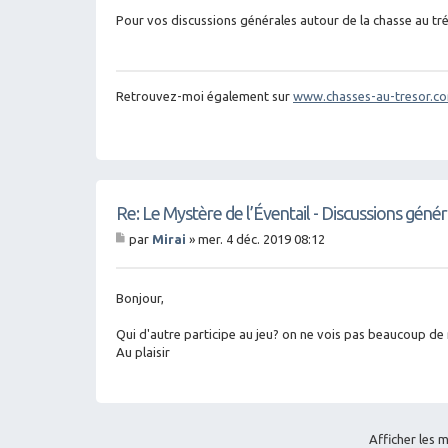
sa
g
Pour vos discussions générales autour de la chasse au tr
e
Retrouvez-moi également sur
www.chasses-au-tresor.c
Re: Le Mystère de l’Éventail - Discussions génér
par
Mirai
»
mer. 4 déc. 2019 08:12
M
es
sa
g
Bonjour,
e
Qui d'autre participe au jeu? on ne vois pas beaucoup de
Au plaisir
Afficher les 