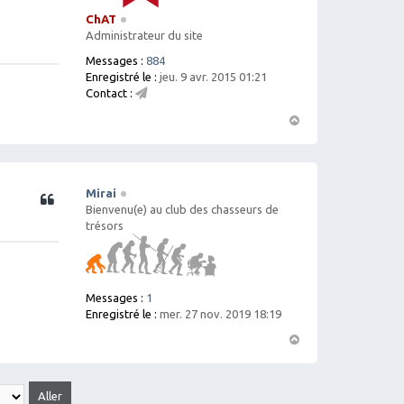
ChAT
Administrateur du site
Messages :
884
Enregistré le :
jeu. 9 avr. 2015 01:21
Contact :
C
o
H
nt
a
ac
ut
te
r
Mirai
Citation
C
Bienvenu(e) au club des chasseurs de
h
trésors
A
T
Messages :
1
Enregistré le :
mer. 27 nov. 2019 18:19
H
a
ut