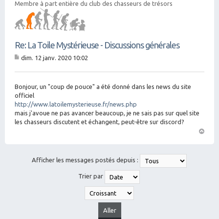
Membre à part entière du club des chasseurs de trésors
Re: La Toile Mystérieuse - Discussions générales
dim. 12 janv. 2020 10:02
M
es
sa
g
Bonjour, un "coup de pouce" a été donné dans les news du site
e
officiel
http://www.latoilemysterieuse.fr/news.php
mais j'avoue ne pas avancer beaucoup, je ne sais pas sur quel site
les chasseurs discutent et échangent, peut-être sur discord?
H
a
ut
Afficher les messages postés depuis :
Trier par