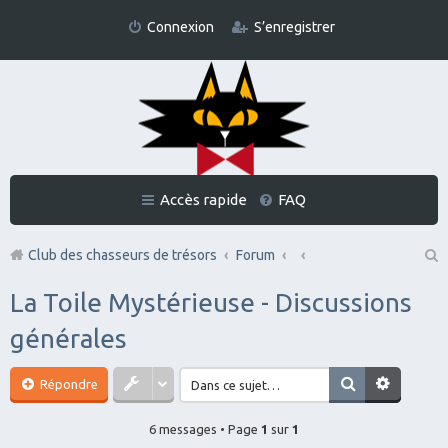
Connexion
S’enregistrer
Accès rapide
FAQ
Club des chasseurs de trésors
Forum
Re
La Toile Mystérieuse - Discussions
ch
générales
er
ch
Répondre
er
6 messages • Page
1
sur
1