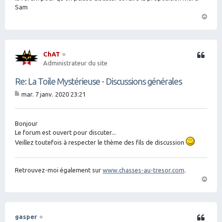
Sam
H
a
ut
ChAT
Citation
Administrateur du site
Re: La Toile Mystérieuse - Discussions générales
mar. 7 janv. 2020 23:21
M
es
sa
g
Bonjour
e
Le forum est ouvert pour discuter...
Veillez toutefois à respecter le thème des fils de discussion
Retrouvez-moi également sur
www.chasses-au-tresor.com
.
H
a
ut
gasper
Citation