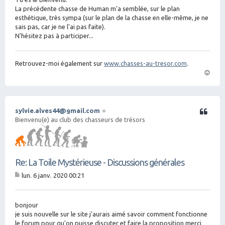
e
La précédente chasse de Human m'a semblée, sur le plan
esthétique, très sympa (sur le plan de la chasse en elle-même, je ne
sais pas, car je ne l'ai pas faite).
N'hésitez pas à participer...
Retrouvez-moi également sur
www.chasses-au-tresor.com
.
H
a
ut
sylvie.alves44@gmail.com
Citation
Bienvenu(e) au club des chasseurs de trésors
Re: La Toile Mystérieuse - Discussions générales
lun. 6 janv. 2020 00:21
M
es
sa
g
bonjour
e
je suis nouvelle sur le site j'aurais aimé savoir comment fonctionne
le forum pour qu'on puisse discuter et faire la proposition merci