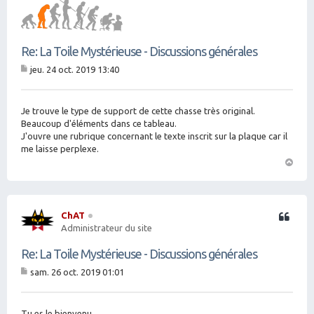
Re: La Toile Mystérieuse - Discussions générales
jeu. 24 oct. 2019 13:40
M
es
sa
g
Je trouve le type de support de cette chasse très original.
e
Beaucoup d'éléments dans ce tableau.
J'ouvre une rubrique concernant le texte inscrit sur la plaque car il
me laisse perplexe.
H
a
ut
ChAT
Citation
Administrateur du site
Re: La Toile Mystérieuse - Discussions générales
sam. 26 oct. 2019 01:01
M
es
sa
g
Tu es le bienvenu.