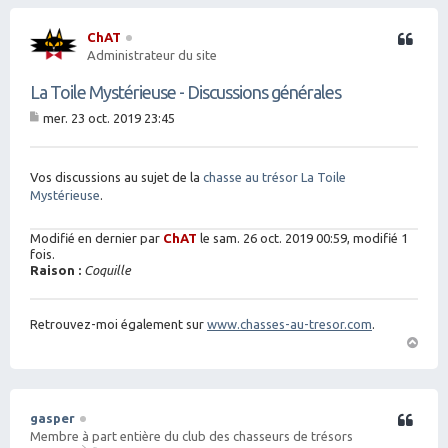
ChAT
Citation
Administrateur du site
La Toile Mystérieuse - Discussions générales
mer. 23 oct. 2019 23:45
M
es
sa
g
Vos discussions au sujet de la
chasse au trésor La Toile
e
Mystérieuse
.
Modifié en dernier par
ChAT
le sam. 26 oct. 2019 00:59, modifié 1
fois.
Raison :
Coquille
Retrouvez-moi également sur
www.chasses-au-tresor.com
.
H
a
ut
gasper
Citation
Membre à part entière du club des chasseurs de trésors