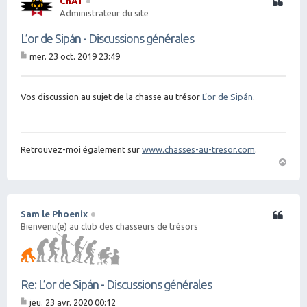
ChAT
Citation
Administrateur du site
L’or de Sipán - Discussions générales
mer. 23 oct. 2019 23:49
M
es
sa
g
Vos discussion au sujet de la chasse au trésor
L’or de Sipán
.
e
Retrouvez-moi également sur
www.chasses-au-tresor.com
.
H
a
ut
Sam le Phoenix
Citation
Bienvenu(e) au club des chasseurs de trésors
Re: L’or de Sipán - Discussions générales
jeu. 23 avr. 2020 00:12