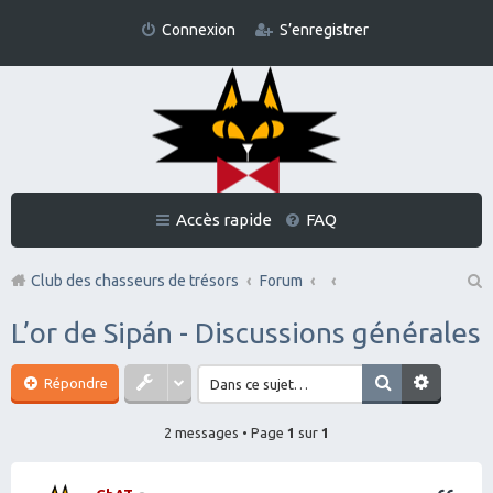
Connexion
S’enregistrer
Accès rapide
FAQ
Club des chasseurs de trésors
Forum
Re
L’or de Sipán - Discussions générales
ch
er
Répondre
ch
2 messages • Page
1
sur
1
er