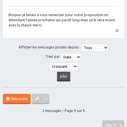
M
es
sa
g
Bonjour je tenais à vous remercier pour votre proposition en
e
attendant l'année prochaine qui paraît long mais ça le sera moins
avec la chasse merci
H
a
ut
Afficher les messages postés depuis :
Trier par
Répondre
2 messages • Page
1
sur
1
Aller à