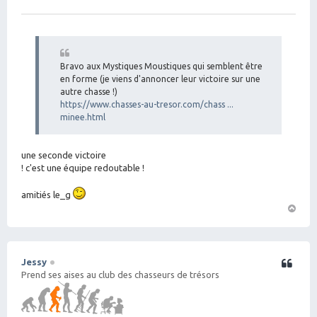
M
es
sa
g
e
Bravo aux Mystiques Moustiques qui semblent être
en forme (je viens d'annoncer leur victoire sur une
autre chasse !)
https://www.chasses-au-tresor.com/chass ...
minee.html
une seconde victoire
! c'est une équipe redoutable !
amitiés le_g
H
a
ut
Jessy
Citation
Prend ses aises au club des chasseurs de trésors