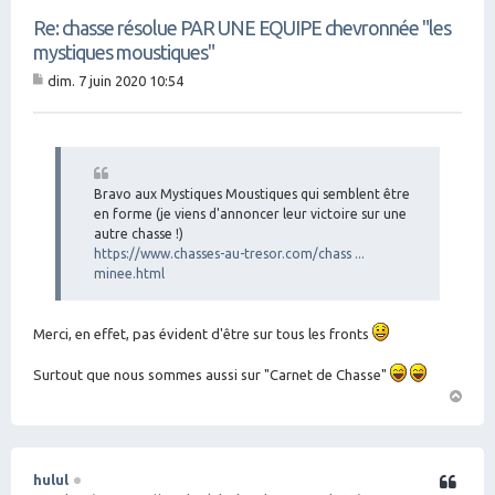
Re: chasse résolue PAR UNE EQUIPE chevronnée "les
mystiques moustiques"
dim. 7 juin 2020 10:54
M
es
sa
g
e
Bravo aux Mystiques Moustiques qui semblent être
en forme (je viens d'annoncer leur victoire sur une
autre chasse !)
https://www.chasses-au-tresor.com/chass ...
minee.html
Merci, en effet, pas évident d'être sur tous les fronts
Surtout que nous sommes aussi sur "Carnet de Chasse"
H
a
ut
hulul
Citation