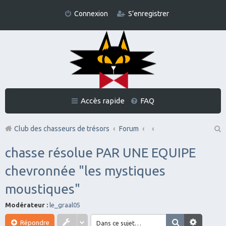
Connexion
S’enregistrer
Accès rapide
FAQ
Club des chasseurs de trésors
Forum
Re
chasse résolue PAR UNE EQUIPE
ch
chevronnée "les mystiques
er
moustiques"
ch
er
Modérateur :
le_graal05
Répondre