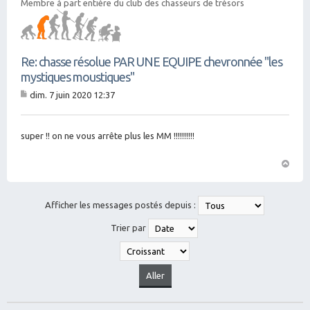
Membre à part entière du club des chasseurs de trésors
Re: chasse résolue PAR UNE EQUIPE chevronnée "les
mystiques moustiques"
dim. 7 juin 2020 12:37
M
es
sa
g
super !! on ne vous arrête plus les MM !!!!!!!!!!
e
H
a
ut
Afficher les messages postés depuis :
Trier par