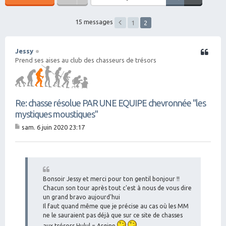
15 messages
1
2
Jessy
Citation
Prend ses aises au club des chasseurs de trésors
Re: chasse résolue PAR UNE EQUIPE chevronnée "les
mystiques moustiques"
sam. 6 juin 2020 23:17
M
es
sa
g
e
Bonsoir Jessy et merci pour ton gentil bonjour !!
Chacun son tour après tout c'est à nous de vous dire
un grand bravo aujourd'hui
Il faut quand même que je précise au cas où les MM
ne le sauraient pas déjà que sur ce site de chasses
aux trésors Hulul = Argine