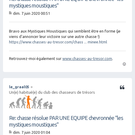
mystiques moustiques"
dim. 7 juin 2020 00:51
M
es
sa
g
Bravo aux Mystiques Moustiques qui semblent être en forme (je
e
viens d'annoncer leur victoire sur une autre chasse !)
https://www.chasses-au-tresor.com/chass ... minee.html
Retrouvez-moi également sur
www.chasses-au-tresor.com
.
H
a
ut
le_graal05
Citation
Un(e) habitué(e) du club des chasseurs de trésors
Re: chasse résolue PAR UNE EQUIPE chevronnée "les
mystiques moustiques"
dim. 7 juin 2020 01:04