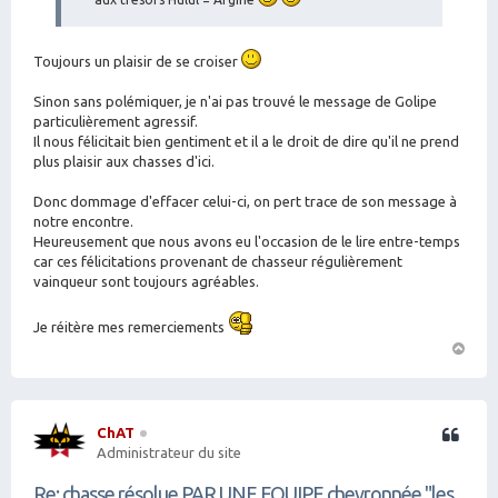
Toujours un plaisir de se croiser
Sinon sans polémiquer, je n'ai pas trouvé le message de Golipe
particulièrement agressif.
Il nous félicitait bien gentiment et il a le droit de dire qu'il ne prend
plus plaisir aux chasses d'ici.
Donc dommage d'effacer celui-ci, on pert trace de son message à
notre encontre.
Heureusement que nous avons eu l'occasion de le lire entre-temps
car ces félicitations provenant de chasseur régulièrement
vainqueur sont toujours agréables.
Je réitère mes remerciements
H
a
ut
ChAT
Citation
Administrateur du site
Re: chasse résolue PAR UNE EQUIPE chevronnée "les