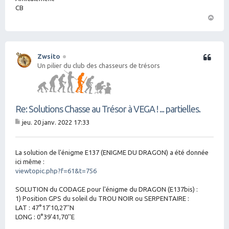
CB
H
a
ut
Zwsito
Citation
Un pilier du club des chasseurs de trésors
Re: Solutions Chasse au Trésor à VEGA ! ... partielles.
jeu. 20 janv. 2022 17:33
M
es
sa
g
La solution de l'énigme E137 (ENIGME DU DRAGON) a été donnée
e
ici même :
viewtopic.php?f=61&t=756
SOLUTION du CODAGE pour l'énigme du DRAGON (E137bis) :
1) Position GPS du soleil du TROU NOIR ou SERPENTAIRE :
LAT : 47°17'10,27''N
LONG : 0°39'41,70''E