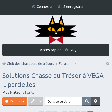
Connexion
S’enregistrer
Accès rapide
FAQ
Club des chasseurs de trésors
Forum
Re
Solutions Chasse au Trésor à VEGA !
ch
... partielles.
er
Modérateur :
Zwsito
ch
er
Répondre