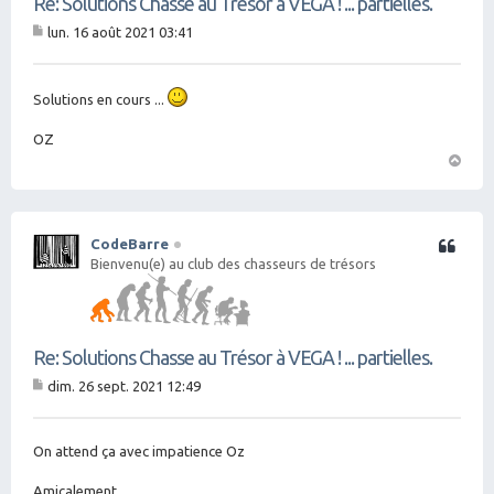
Re: Solutions Chasse au Trésor à VEGA ! ... partielles.
lun. 16 août 2021 03:41
M
es
sa
g
Solutions en cours ...
e
OZ
H
a
ut
CodeBarre
Citation
Bienvenu(e) au club des chasseurs de trésors
Re: Solutions Chasse au Trésor à VEGA ! ... partielles.
dim. 26 sept. 2021 12:49
M
es
sa
g
On attend ça avec impatience Oz
e
Amicalement