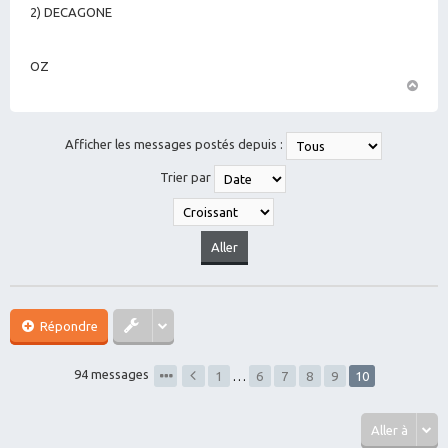
2) DECAGONE
OZ
H
a
ut
Afficher les messages postés depuis :
Trier par
Répondre
94 messages
1
…
6
7
8
9
10
Aller à