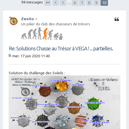
94 messages
1
…
6
7
8
9
10
Zwsito
Citation
Un pilier du club des chasseurs de trésors
Re: Solutions Chasse au Trésor à VEGA ! ... partielles.
mer. 17 juin 2020 11:40
M
es
sa
g
Solution du challenge des Soleils :
e