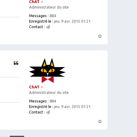
ChAT
Administrateur du site
Messages :
884
Enregistré le :
jeu. 9 avr. 2015 01:21
Contact :
C
o
H
nt
a
ac
ut
te
r
Citation
C
h
A
T
ChAT
Administrateur du site
Messages :
884
Enregistré le :
jeu. 9 avr. 2015 01:21
Contact :
C
o
H
nt
a
ac