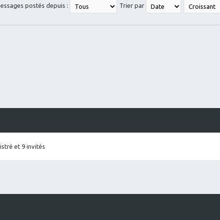
messages postés depuis :
Trier par
stré et 9 invités