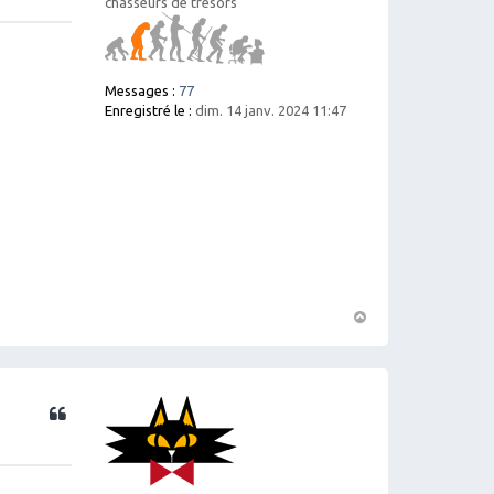
chasseurs de trésors
Messages :
77
Enregistré le :
dim. 14 janv. 2024 11:47
H
a
ut
Citation