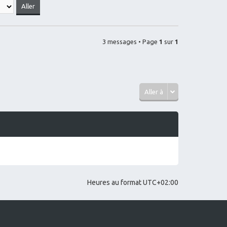
ut
te
r
C
h
A
3 messages • Page
1
sur
1
T
Aller à
Heures au format
UTC+02:00