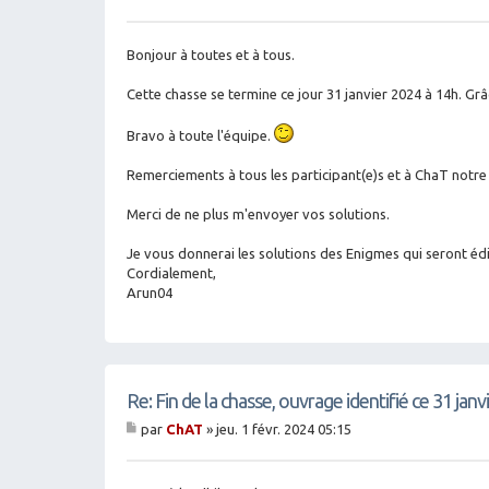
M
es
sa
g
Bonjour à toutes et à tous.
e
Cette chasse se termine ce jour 31 janvier 2024 à 14h. Gr
Bravo à toute l'équipe.
Remerciements à tous les participant(e)s et à ChaT notre
Merci de ne plus m'envoyer vos solutions.
‌Je vous donnerai les solutions des Enigmes qui seront éd
Cordialement,
Arun04
Re: Fin de la chasse, ouvrage identifié ce 31 jan
par
ChAT
»
jeu. 1 févr. 2024 05:15
M
es
sa