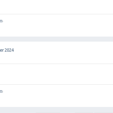
om
.
vier 2024
om
.