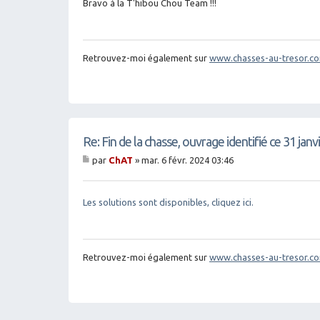
g
Bravo à la T'hibou Chou Team !!!
e
Retrouvez-moi également sur
www.chasses-au-tresor.c
Re: Fin de la chasse, ouvrage identifié ce 31 jan
par
ChAT
»
mar. 6 févr. 2024 03:46
M
es
sa
g
Les solutions sont disponibles, cliquez ici.
e
Retrouvez-moi également sur
www.chasses-au-tresor.c