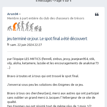
4 messages • Page
1
sur
1
Arun04
Citation
Membre à part entière du club des chasseurs de trésors
jeu terminé ce jour. Le spot final a été découvert
sam. 22 juin 2024 22:27
M
es
sa
g
par l'équipe LES MIITICS (fenrell, zinbus, jessy, jeanjean954, stik,
e
vily, aloha, ketamere, lazulie et les encouragements de anakmar73
...)
Bravo à toutes et à tous qui ont trouvé le spot final.
J'enverrai sous peu les solutions des Enigmes de ce jeu.
Bravo à tous ces chercheur(ses), merci aux autres qui ont participé
sans oublier un grand merci à Jacques l' hébergeur de ce site de
qualté.
Des Enigmes qui ont résisté tout de même plus de 1 mois 1/2.