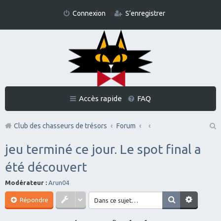
Connexion
S’enregistrer
Accès rapide
FAQ
Club des chasseurs de trésors
Forum
Re
jeu terminé ce jour. Le spot final a
ch
été découvert
er
Modérateur :
Arun04
ch
er
Répondre