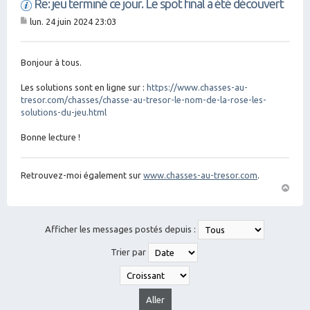
Re: jeu terminé ce jour. Le spot final a été découvert
lun. 24 juin 2024 23:03
M
es
sa
g
Bonjour à tous.
e
Les solutions sont en ligne sur :
https://www.chasses-au-
tresor.com/chasses/chasse-au-tresor-le-nom-de-la-rose-les-
solutions-du-jeu.html
Bonne lecture !
Retrouvez-moi également sur
www.chasses-au-tresor.com
.
H
a
ut
Afficher les messages postés depuis :
Trier par