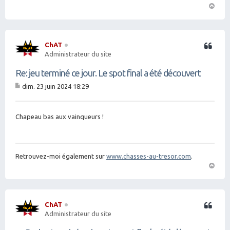
H
a
ut
ChAT
Citation
Administrateur du site
Re: jeu terminé ce jour. Le spot final a été découvert
dim. 23 juin 2024 18:29
M
es
sa
g
Chapeau bas aux vainqueurs !
e
Retrouvez-moi également sur
www.chasses-au-tresor.com
.
H
a
ut
ChAT
Citation
Administrateur du site