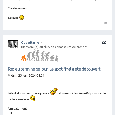
Cordialement,
Arun04
H
a
ut
CodeBarre
Citation
Bienvenu(e) au club des chasseurs de trésors
Re: jeu terminé ce jour. Le spot final a été découvert
dim. 23 juin 2024 08:21
M
es
sa
g
Félicitations aux vainqueurs
et merci à toi Arun04 pour cette
e
belle aventure
Amicalement
CB