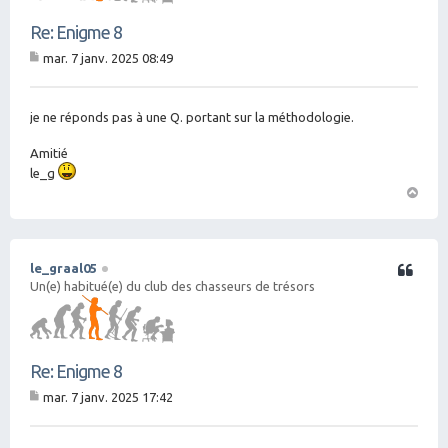
Re: Enigme 8
mar. 7 janv. 2025 08:49
M
es
sa
g
je ne réponds pas à une Q. portant sur la méthodologie.
e
Amitié
le_g
H
a
ut
le_graal05
Citation
Un(e) habitué(e) du club des chasseurs de trésors
Re: Enigme 8
mar. 7 janv. 2025 17:42
M
es
sa