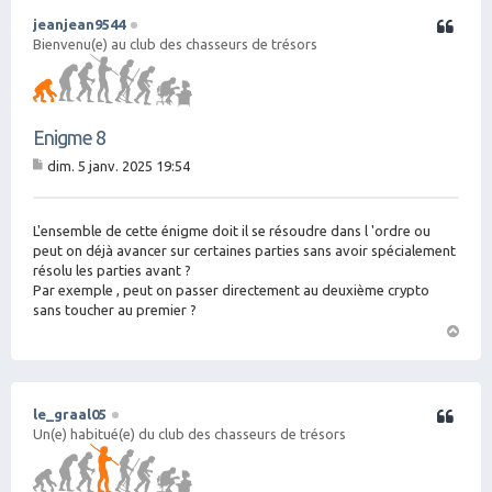
jeanjean9544
Citation
Bienvenu(e) au club des chasseurs de trésors
Enigme 8
dim. 5 janv. 2025 19:54
M
es
sa
g
L'ensemble de cette énigme doit il se résoudre dans l 'ordre ou
e
peut on déjà avancer sur certaines parties sans avoir spécialement
résolu les parties avant ?
Par exemple , peut on passer directement au deuxième crypto
sans toucher au premier ?
H
a
ut
le_graal05
Citation
Un(e) habitué(e) du club des chasseurs de trésors