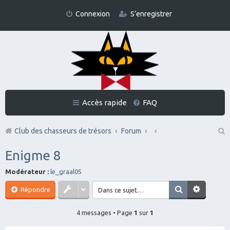
Connexion
S’enregistrer
Accès rapide
FAQ
Club des chasseurs de trésors
Forum
Re
Enigme 8
ch
Modérateur :
le_graal05
er
Répondre
ch
er
4 messages • Page
1
sur
1