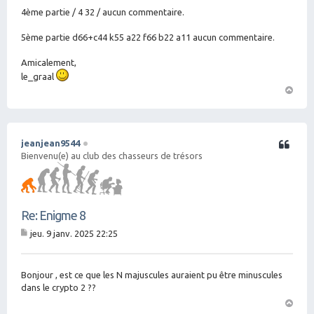
4ème partie / 4 32 / aucun commentaire.
5ème partie d66+c44 k55 a22 f66 b22 a11 aucun commentaire.
Amicalement,
le_graal
H
a
ut
jeanjean9544
Citation
Bienvenu(e) au club des chasseurs de trésors
Re: Enigme 8
jeu. 9 janv. 2025 22:25
M
es
sa
g
Bonjour , est ce que les N majuscules auraient pu être minuscules
e
dans le crypto 2 ??